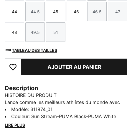
44
44.5
45
46
46.5
47
Taille
Taille
Taille
Taille
Taille
Taille
48
49.5
51
Taille
Taille
Taille
TABLEAU DES TAILLES
AJOUTER AU PANIER
Ajouter aux favoris
Description
HISTOIRE DU PRODUIT
Lance comme les meilleurs athlètes du monde avec
les chaussures de lancer d'élite de PUMA. Dotées
Modèle
:
311874_01
d'une semelle extérieure en caoutchouc 360 premium
Couleur
:
Sun Stream-PUMA Black-PUMA White
pour l'adhérence et d'une sangle au milieu du pied
LIRE PLUS
pour un maintien parfaitement ajusté, elles présentent