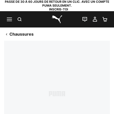
PASSE DE 30 À 60 JOURS DE RETOUR EN UN CLIC. AVEC UN COMPTE
PUMA SEULEMENT.
INSCRIS-TOI
RECHERCHE
LIVE CHAT
MON C
PA
PUMA.com
Chaussures