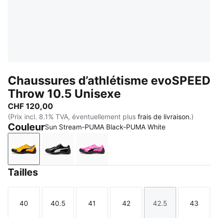
Chaussures d’athlétisme evoSPEED
Throw 10.5 Unisexe
CHF 120,00
(Prix incl. 8.1% TVA, éventuellement plus
frais de livraison.
)
Couleur
Sun Stream-PUMA Black-PUMA White
Sun Stream-PUMA Black-PUMA White
PUMA Black-PUMA White
Poison Pink-Sun Stream-PUMA Bl
Tailles
40
40.5
41
42
42.5
43
Taille
Taille
Taille
Taille
Taille
Taille