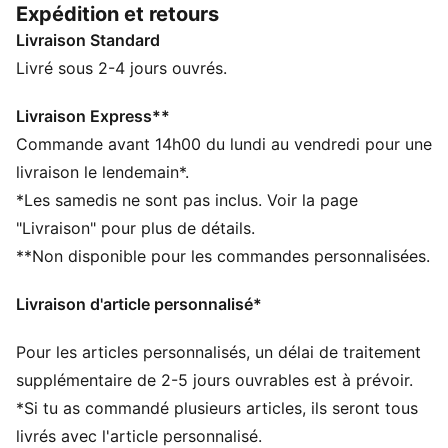
Expédition et retours
également un point de pivot pour des mouvements de
Livraison Standard
rotation en toute fluidité.
CARACTÉRISTIQUES + AVANTAGES
Livré sous 2-4 jours ouvrés.
CMEVA : EVA moulé par injection de PUMA offrant
plus de légèreté
Livraison Express**
DÉTAILS
Commande avant 14h00 du lundi au vendredi pour une
Largeur taille normale
livraison le lendemain*.
Tige en matière synthétique
*Les samedis ne sont pas inclus. Voir la page
Fermeture à lacets
"Livraison" pour plus de détails.
Recommandé pour : pronateurs neutres
**Non disponible pour les commandes personnalisées.
Détails brandés PUMA
100 % synthétique
Livraison d'article personnalisé*
Pour les articles personnalisés, un délai de traitement
supplémentaire de 2-5 jours ouvrables est à prévoir.
*Si tu as commandé plusieurs articles, ils seront tous
livrés avec l'article personnalisé.