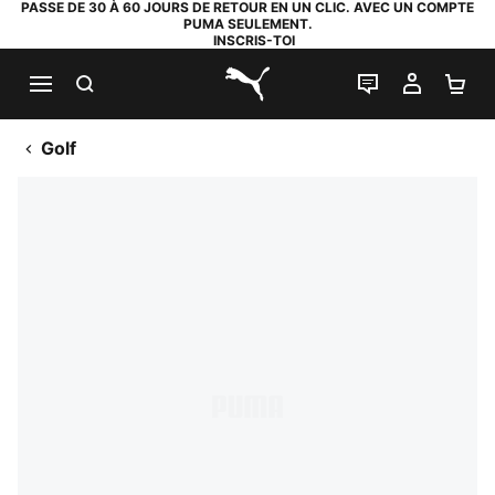
PASSE DE 30 À 60 JOURS DE RETOUR EN UN CLIC. AVEC UN COMPTE
PUMA SEULEMENT.
INSCRIS-TOI
RECHERCHE
LIVE CHAT
MON C
PA
PUMA.com
Golf