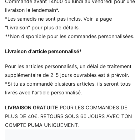
Commande avant 14h00 du lundi au vendredi pour une
Bandeau anti-transpiration Flexfit® 110 Tech qui
livraison le lendemain*.
évacue l’humidité
*Les samedis ne sont pas inclus. Voir la page
Visière préformée
"Livraison" pour plus de détails.
Fermeture à pression caoutchoutée souple
**Non disponible pour les commandes personnalisées.
Détails PUMA signature
Livraison d'article personnalisé*
Pour les articles personnalisés, un délai de traitement
supplémentaire de 2-5 jours ouvrables est à prévoir.
*Si tu as commandé plusieurs articles, ils seront tous
livrés avec l'article personnalisé.
LIVRAISON GRATUITE
POUR LES COMMANDES DE
PLUS DE 40€. RETOURS SOUS 60 JOURS AVEC TON
COMPTE PUMA UNIQUEMENT.