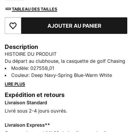
TABLEAU DES TAILLES
AJOUTER AU PANIER
Ajouter aux favoris
Description
HISTOIRE DU PRODUIT
Du départ au clubhouse, la casquette de golf Chasing
Birdies Rope garde ton look parfaitement affûté. Sa
Modèle
:
027559_01
visière pré-courbée et sa bordure robuste conservent
Couleur
:
Deep Navy-Spring Blue-Warm White
leur forme tout au long de ton parcours. Sa bande
LIRE PLUS
anti-transpirante te garantit un confort maximal au
Expédition et retours
moment de t'aligner pour le coup.
Livraison Standard
CARACTÉRISTIQUES + AVANTAGES
Confectionné avec un minimum de 50 % de matériaux
Livré sous 2-4 jours ouvrés.
recyclés
DÉTAILS
Livraison Express**
Conçu pour : Golf