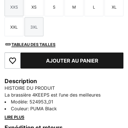
XXS
XS
S
M
L
XL
Taille
Taille
Taille
Taille
Taille
Taille
XXL
3XL
Taille
Taille
TABLEAU DES TAILLES
AJOUTER AU PANIER
Ajouter aux favoris
Description
HISTOIRE DU PRODUIT
La brassière 4KEEPS est l’une des meilleures
brassières de sport à impact moyen de l’industrie. Elle
Modèle
:
524953_01
est conçue pour les runneuses avec des bretelles
Couleur
:
PUMA Black
réglables de 3 cm et un tissu conçu pour épouser les
LIRE PLUS
courbes naturelles de la femme.
Expédition et retours