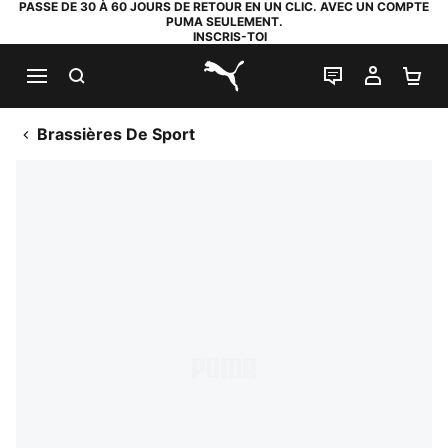
PASSE DE 30 À 60 JOURS DE RETOUR EN UN CLIC. AVEC UN COMPTE
PUMA SEULEMENT.
INSCRIS-TOI
RECHERCHE
LIVE CHAT
MON C
PA
PUMA.com
Brassières De Sport