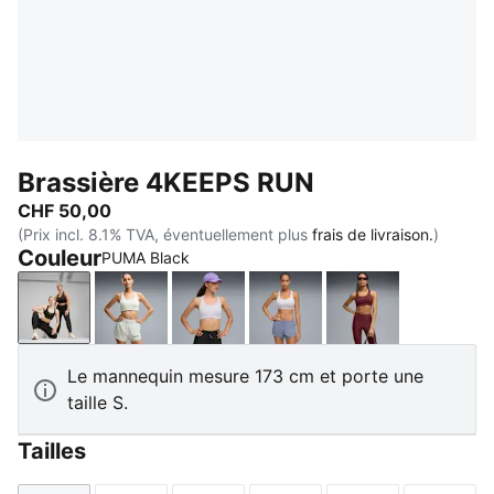
Brassière 4KEEPS RUN
CHF 50,00
(Prix incl. 8.1% TVA, éventuellement plus
frais de livraison.
)
Couleur
PUMA Black
PUMA Black
Créme De Mint
Lilac Crush
Vibrant Silver
Ruby Shimmer
Le mannequin mesure 173 cm et porte une
taille S.
Tailles