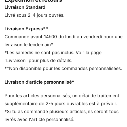
CARACTÉRISTIQUES + AVANTAGES
Livraison Standard
dryCELL : la technologie PUMA évacue l’humidité du
corps pour te protéger de la transpiration pendant tes
Livré sous 2-4 jours ouvrés.
activités
ULTRAFORM : tissu à la fois moulant et souple qui
Livraison Express**
épouse confortablement les courbes naturelles du
Commande avant 14h00 du lundi au vendredi pour une
corps
livraison le lendemain*.
Confectionné avec un minimum de 50 % de matériaux
*Les samedis ne sont pas inclus. Voir la page
recyclés
"Livraison" pour plus de détails.
DÉTAILS
**Non disponible pour les commandes personnalisées.
Coupe moulante
Brassière à maintien modéré, conçue pour une
Livraison d'article personnalisé*
performance polyvalente
Bonnets moulés
Pour les articles personnalisés, un délai de traitement
Doublure interne respirante pour une meilleure
polyvalence
supplémentaire de 2-5 jours ouvrables est à prévoir.
Longueur normale
*Si tu as commandé plusieurs articles, ils seront tous
livrés avec l'article personnalisé.