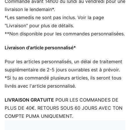
Commande avant 14h00 du lundi au vendredi pour une
Bord rabattable
livraison le lendemain*.
Étiquette avec écusson du club tissée sur le revers
*Les samedis ne sont pas inclus. Voir la page
Doublure en polaire
"Livraison" pour plus de détails.
Éléments de design PUMA emblématiques
**Non disponible pour les commandes personnalisées.
Livraison d'article personnalisé*
Pour les articles personnalisés, un délai de traitement
supplémentaire de 2-5 jours ouvrables est à prévoir.
*Si tu as commandé plusieurs articles, ils seront tous
livrés avec l'article personnalisé.
LIVRAISON GRATUITE
POUR LES COMMANDES DE
PLUS DE 40€. RETOURS SOUS 60 JOURS AVEC TON
COMPTE PUMA UNIQUEMENT.