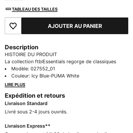
TABLEAU DES TAILLES
AJOUTER AU PANIER
Ajouter aux favoris
Description
HISTOIRE DU PRODUIT
La collection ftblEssentials regorge de classiques
stylés et modernes qui feront le bonheur des fans de
Modèle
:
027552_01
foot. Rester au chaud tout en montrant son amour
Couleur
:
Icy Blue-PUMA White
pour son club ? Ce bonnet doublé en polaire douce
LIRE PLUS
arbore l’écusson de Manchester City.
Expédition et retours
CARACTÉRISTIQUES + AVANTAGES
Livraison Standard
Confectionné avec un minimum de 30 % de matériaux
recyclés
Livré sous 2-4 jours ouvrés.
DÉTAILS
Conçu pour : Lifestyle par PUMA
Livraison Express**
Maille côtelée