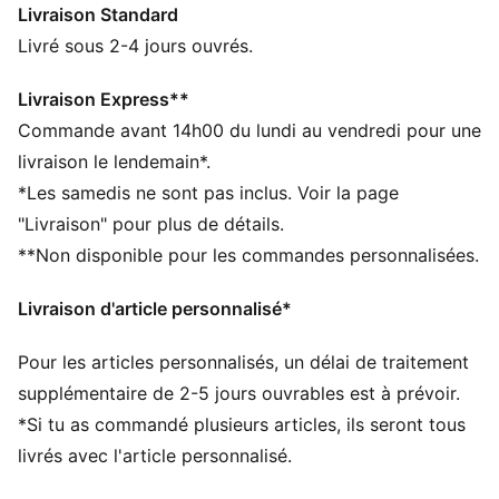
Livraison Standard
CARACTÉRISTIQUES + AVANTAGES
La tige de ces chaussures est fabriquée à partir d’au
Livré sous 2-4 jours ouvrés.
moins 20 % de matériaux recyclés et la partie
inférieure est fabriquée à partir d’au moins 10 % de
Livraison Express**
matériaux recyclés
Commande avant 14h00 du lundi au vendredi pour une
DÉTAILS
livraison le lendemain*.
Construction riche de la tige
*Les samedis ne sont pas inclus. Voir la page
Semelle intermédiaire et semelle extérieure en
"Livraison" pour plus de détails.
caoutchouc
**Non disponible pour les commandes personnalisées.
Tige de hauteur moyenne autour de la cheville, pour
fournir un soutien et une protection pendant les
Livraison d'article personnalisé*
activités
Fermetures à scratch et élastique
Pour les articles personnalisés, un délai de traitement
Branding PUMA imprimé sur la languette et bande
Formstrip sur les côtés
supplémentaire de 2-5 jours ouvrables est à prévoir.
PUMA Enfant : recommandé pour les enfants de
*Si tu as commandé plusieurs articles, ils seront tous
4 à 8 ans
livrés avec l'article personnalisé.