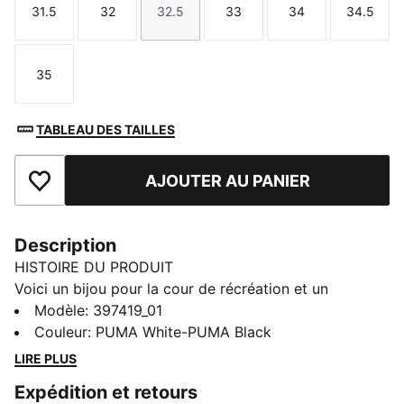
31.5
32
32.5
33
34
34.5
Taille
Taille
Taille
Taille
Taille
Taille
35
Taille
TABLEAU DES TAILLES
AJOUTER AU PANIER
Ajouter aux favoris
Description
HISTOIRE DU PRODUIT
Voici un bijou pour la cour de récréation et un
classique de PUMA : la Rebound V6. Sa tige recyclée
Modèle
:
397419_01
et sa semelle extérieure résistent à toutes les
Couleur
:
PUMA White-PUMA Black
aventures des petits athlètes, tandis que le col
LIRE PLUS
intermédiaire offre un soutien essentiel pour le sport,
Expédition et retours
notamment le basketball.