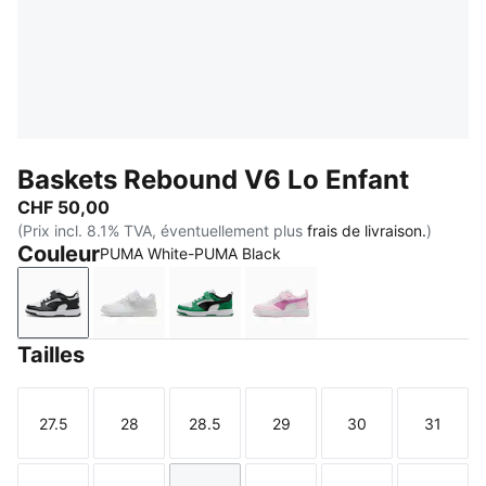
Baskets Rebound V6 Lo Enfant
CHF 50,00
(Prix incl. 8.1% TVA, éventuellement plus
frais de livraison.
)
Couleur
PUMA White-PUMA Black
PUMA White-PUMA Black
PUMA White-Cool Light Gray
PUMA White-PUMA Black-Archive
Pearl Pink-Mauve Pop-P
Tailles
27.5
28
28.5
29
30
31
Taille
Taille
Taille
Taille
Taille
Taille