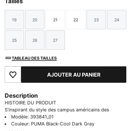
Tailles
19
20
21
22
23
24
Taille
Taille
Taille
Taille
Taille
Taille
25
26
27
Taille
Taille
Taille
TABLEAU DES TAILLES
AJOUTER AU PANIER
Ajouter aux favoris
Description
HISTOIRE DU PRODUIT
S’inspirant du style des campus américains des
années 90, la PUMA Caven 2.0 est un modèle rétro
Modèle
:
393841_01
misant sur une esthétique américaine vintage. La
Couleur
:
PUMA Black-Cool Dark Gray
conception de la tige est fidèle à l’ADN du PUMA,