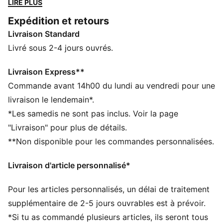
LIRE PLUS
tandis que la semelle SoftFoam+ offre un meilleur
Expédition et retours
amorti et un confort optimal tout au long de la
Livraison Standard
journée.
CARACTÉRISTIQUES + AVANTAGES
Livré sous 2-4 jours ouvrés.
SOFTFOAM+ : semelle intérieure confortable conçue
pour offrir un amorti doux grâce au talon ultra-épais
Livraison Express**
DÉTAILS
Commande avant 14h00 du lundi au vendredi pour une
Tige en cuir synthétique
livraison le lendemain*.
Élastiques et fermeture velcro
*Les samedis ne sont pas inclus. Voir la page
Semelle intermédiaire et semelle extérieure en
"Livraison" pour plus de détails.
caoutchouc
**Non disponible pour les commandes personnalisées.
Bande PUMA Formstrip
Détails brandés PUMA
Livraison d'article personnalisé*
Pour les articles personnalisés, un délai de traitement
supplémentaire de 2-5 jours ouvrables est à prévoir.
*Si tu as commandé plusieurs articles, ils seront tous