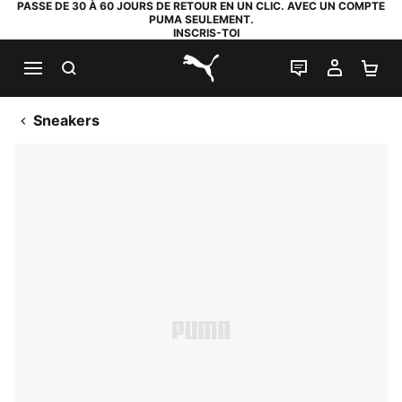
PASSE DE 30 À 60 JOURS DE RETOUR EN UN CLIC. AVEC UN COMPTE
PUMA SEULEMENT.
INSCRIS-TOI
RECHERCHE
LIVE CHAT
MON C
PA
PUMA.com
Sneakers