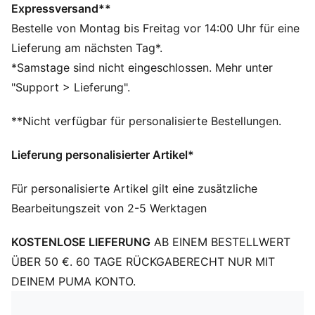
Relaxed Fit
Expressversand**
Single Jersey
Bestelle von Montag bis Freitag vor 14:00 Uhr für eine
Reguläre Länge
Lieferung am nächsten Tag*.
Rundhalsausschnitt
*Samstage sind nicht eingeschlossen. Mehr unter
Kurze Ärmel
"Support > Lieferung".
PUMA Branding-Details
PUMA Teenager: Empfohlen für ältere Kinder und
**Nicht verfügbar für personalisierte Bestellungen.
Teenager zwischen 8 und 16 Jahren
Lieferung personalisierter Artikel*
Für personalisierte Artikel gilt eine zusätzliche
Bearbeitungszeit von 2-5 Werktagen
KOSTENLOSE LIEFERUNG
AB EINEM BESTELLWERT
ÜBER 50 €. 60 TAGE RÜCKGABERECHT NUR MIT
DEINEM PUMA KONTO.