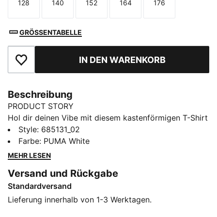
128
140
152
164
176
Größe
Größe
Größe
Größe
Größe
GRÖSSENTABELLE
IN DEN WARENKORB
Zu Favoriten hinzufügen
Beschreibung
PRODUCT STORY
Hol dir deinen Vibe mit diesem kastenförmigen T-Shirt
mit einem schicken No. 1 PUMA Logo und gerippten
Style
:
685131_02
Rundhalsausschnitt. Perfekt für jedes Abenteuer, ist es
Farbe
:
PUMA White
dein neuer Favorit für mühelosen Style und
MEHR LESEN
Selbstbewusstsein. Mach jeden Tag zu einem PUMA
Versand und Rückgabe
Tag!
Standardversand
FEATURES + VORTEILE
Hergestellt aus mindestens 20 % recycelter Baumwolle
Lieferung innerhalb von 1-3 Werktagen.
DETAILS