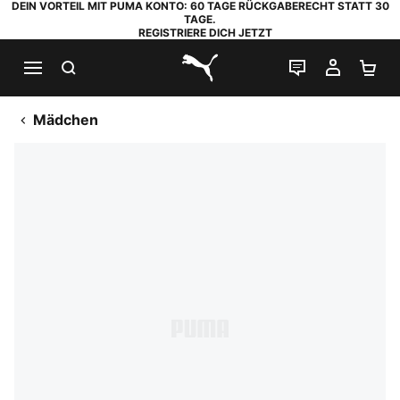
DEIN VORTEIL MIT PUMA KONTO: 60 TAGE RÜCKGABERECHT STATT 30
TAGE.
REGISTRIERE DICH JETZT
SUCHEN
LIVE-CHAT
MEIN K
WA
PUMA.com
Mädchen