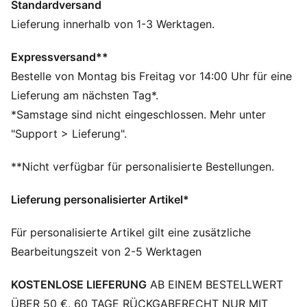
Standardversand
Hergestellt aus mindestens 50 % recycelten
Materialien
Lieferung innerhalb von 1-3 Werktagen.
DETAILS
Passform: Regulär
Expressversand**
Hauptmaterial: French Terry
Bestelle von Montag bis Freitag vor 14:00 Uhr für eine
Ausschnitt: Rundhalsausschnitt
Lieferung am nächsten Tag*.
Lange Ärmel
*Samstage sind nicht eingeschlossen. Mehr unter
Länge: Regulär
"Support > Lieferung".
PUMA Teenager: Empfohlen für ältere Kinder und
Teenager zwischen 8 und 16 Jahren
**Nicht verfügbar für personalisierte Bestellungen.
Lieferung personalisierter Artikel*
Für personalisierte Artikel gilt eine zusätzliche
Bearbeitungszeit von 2-5 Werktagen
KOSTENLOSE LIEFERUNG
AB EINEM BESTELLWERT
ÜBER 50 €. 60 TAGE RÜCKGABERECHT NUR MIT