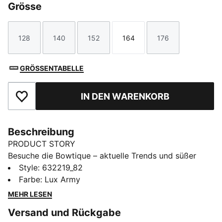
Grösse
128
140
152
164
176
Größe
Größe
Größe
Größe
Größe
GRÖSSENTABELLE
IN DEN WARENKORB
Zu Favoriten hinzufügen
Beschreibung
PRODUCT STORY
Besuche die Bowtique – aktuelle Trends und süßer
Style in einem! Die Bowtique Kollektion für junge
Style
:
632219_82
Trendsetter zeigt unsere klassischen Sneakers in
Farbe
:
Lux Army
zuckersüßen Versionen mit hübschen Schnürsenkeln
MEHR LESEN
und dezenten Schleifendetails.
Versand und Rückgabe
FEATURES + VORTEILE