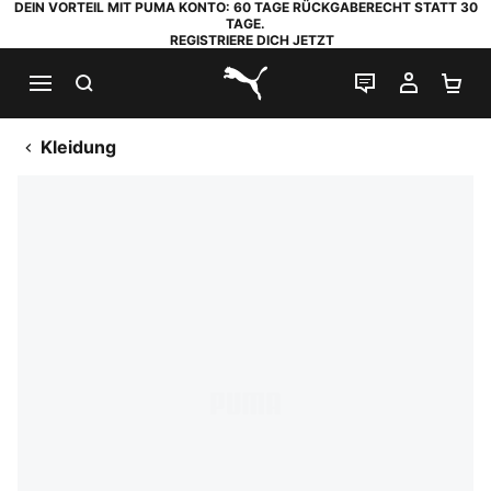
DEIN VORTEIL MIT PUMA KONTO: 60 TAGE RÜCKGABERECHT STATT 30
TAGE.
REGISTRIERE DICH JETZT
SUCHEN
LIVE-CHAT
MEIN K
WA
PUMA.com
Kleidung