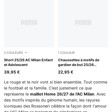
2
COULEURS
1
COULEUR
PUMA Black-For All Time Red
Short 25/26 AC Milan Enfant
PUMA Black-Shadow Gray
Chaussettes à motifs de
et Adolescent
gardien de but 25/26
AC Milan Homme
39,95 €
22,95 €
Le rouge et le noir vont si bien ensemble. Tout comme
le football et la famille. C’est justement ce que
représente le
maillot Home 26/27 de l’AC Milan
. Avec
des motifs inspirés du génome humain, les rayures
iconiques des Rossoneri célèbre la façon dont l'amour