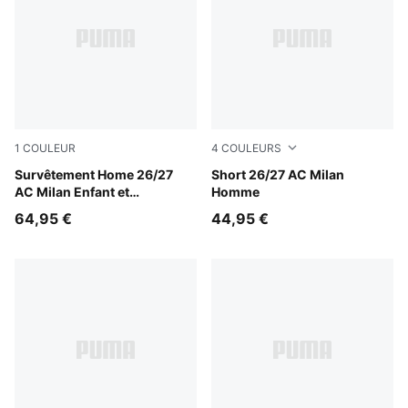
1
COULEUR
4
COULEURS
PUMA Black-For All Time Red
Survêtement Home 26/27
PUMA White-For All Time R
Short 26/27 AC Milan
AC Milan Enfant et
Homme
Adolescent
64,95 €
44,95 €