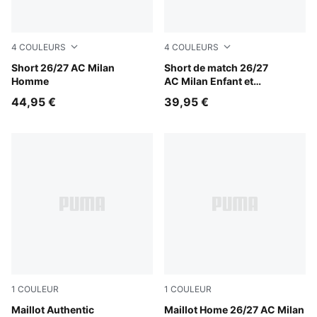
4
COULEURS
4
COULEURS
PUMA White-Victory Gold
Short 26/27 AC Milan
PUMA White-Victory Gold
Short de match 26/27
Homme
AC Milan Enfant et
Adolescent
44,95 €
39,95 €
1
COULEUR
1
COULEUR
PUMA Black-For All Time Red
Maillot Authentic
PUMA Black-For All Time Re
Maillot Home 26/27 AC Milan