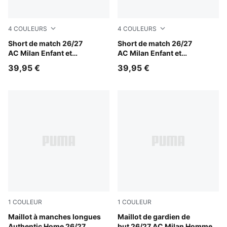
4
COULEURS
4
COULEURS
PUMA White-For All Time Red
Short de match 26/27
PUMA Black-For All Time Re
Short de match 26/27
AC Milan Enfant et
AC Milan Enfant et
Adolescent
Adolescent
39,95 €
39,95 €
1
COULEUR
1
COULEUR
PUMA Black-For All Time Red
Maillot à manches longues
Archive Gold-PUMA Black
Maillot de gardien de
Authentic Home 26/27
but 26/27 AC Milan Homme