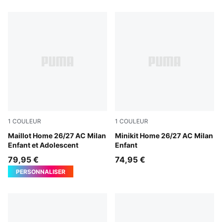
1
COULEUR
1
COULEUR
PUMA Black-For All Time Red
Maillot Home 26/27 AC Milan
PUMA Black-For All Time Re
Minikit Home 26/27 AC Milan
Enfant et Adolescent
Enfant
79,95 €
74,95 €
PERSONNALISER