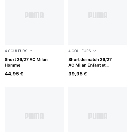
4
COULEURS
4
COULEURS
Flat Dark Gray-Glowing Red
Short 26/27 AC Milan
Flat Dark Gray-Glowing Red
Short de match 26/27
Homme
AC Milan Enfant et
Adolescent
44,95 €
39,95 €