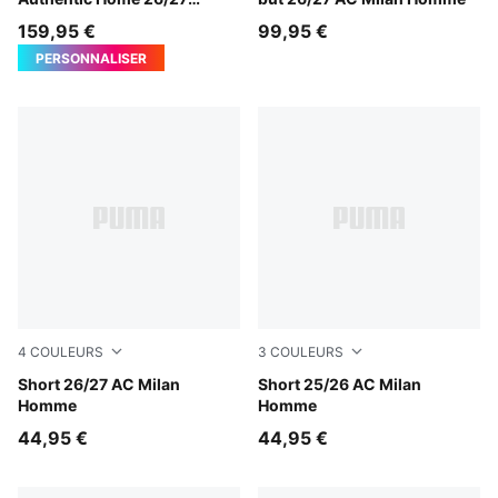
AC Milan Homme
159,95 €
99,95 €
PERSONNALISER
4
COULEURS
3
COULEURS
PUMA Black-For All Time Red
Short 26/27 AC Milan
PUMA Black-For All Time Re
Short 25/26 AC Milan
Homme
Homme
44,95 €
44,95 €