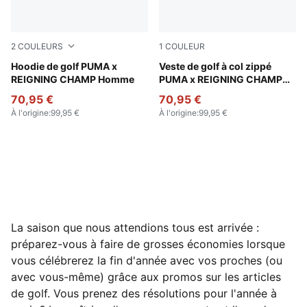
2
COULEURS
1
COULEUR
Deep Navy
Hoodie de golf PUMA x
Zen Blue
Veste de golf à col zippé
REIGNING CHAMP Homme
PUMA x REIGNING CHAMP
Homme
70,95 €
70,95 €
À l'origine
:
99,95 €
À l'origine
:
99,95 €
La saison que nous attendions tous est arrivée :
préparez-vous à faire de grosses économies lorsque
vous célébrerez la fin d'année avec vos proches (ou
avec vous-même) grâce aux promos sur les articles
de golf.
Vous prenez des résolutions pour l'année à