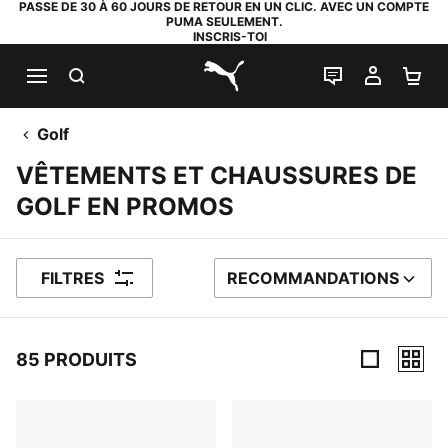
PASSE DE 30 À 60 JOURS DE RETOUR EN UN CLIC. AVEC UN COMPTE
PUMA SEULEMENT.
INSCRIS-TOI
RECHERCHE
LIVE CHAT
MON C
PA
PUMA.com
Golf
VÊTEMENTS ET CHAUSSURES DE
GOLF EN PROMOS
FILTRES
RECOMMANDATIONS
TRIER PAR
85 PRODUITS
85 PRODUITS