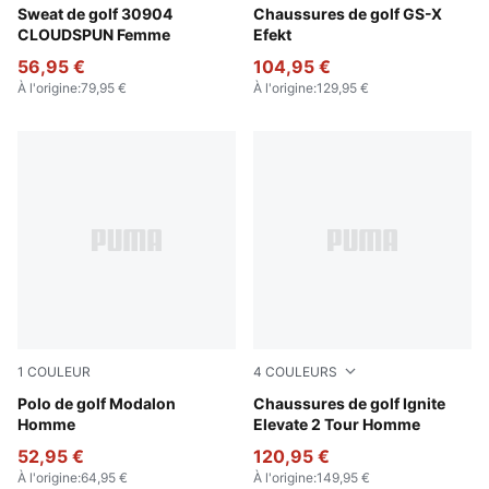
Luso Green
Sweat de golf 30904
Warm White-Ice Coffee-PU
Chaussures de golf GS-X
CLOUDSPUN Femme
Efekt
56,95 €
104,95 €
À l'origine
:
79,95 €
À l'origine
:
129,95 €
1
COULEUR
4
COULEURS
Warm White-Ice Coffee
Polo de golf Modalon
PUMA White-Deep Navy-PUM
Chaussures de golf Ignite
Homme
Elevate 2 Tour Homme
52,95 €
120,95 €
À l'origine
:
64,95 €
À l'origine
:
149,95 €