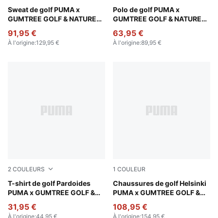
Warm White Heather
Sweat de golf PUMA x
Flat Dark Gray
Polo de golf PUMA x
GUMTREE GOLF & NATURE
GUMTREE GOLF & NATURE
CLUB Homme
CLUB Homme
91,95 €
63,95 €
À l'origine
:
129,95 €
À l'origine
:
89,95 €
2
COULEURS
1
COULEUR
Warm White
T-shirt de golf Pardoides
Warm White-Flat Dark Gray
Chaussures de golf Helsinki
PUMA x GUMTREE GOLF &
PUMA x GUMTREE GOLF &
NATURE CLUB Homme
NATURE CLUB Unisexe
31,95 €
108,95 €
À l'origine
:
44,95 €
À l'origine
:
154,95 €