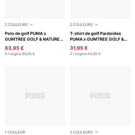
2
COULEURS
2
COULEURS
Sandstone
Polo de golf PUMA x
Dark Sage
T-shirt de golf Pardoides
GUMTREE GOLF & NATURE
PUMA x GUMTREE GOLF &
CLUB Homme
NATURE CLUB Homme
63,95 €
31,95 €
À l'origine
:
89,95 €
À l'origine
:
44,95 €
1
COULEUR
2
COULEURS