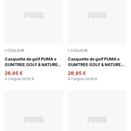
1
COULEUR
1
COULEUR
Warm White-Fudge
Casquette de golf PUMA x
Sandstone
Casquette de golf PUMA x
GUMTREE GOLF & NATURE
GUMTREE GOLF & NATURE
CLUB
CLUB
28,95 €
28,95 €
À l'origine
:
39,95 €
À l'origine
:
39,95 €