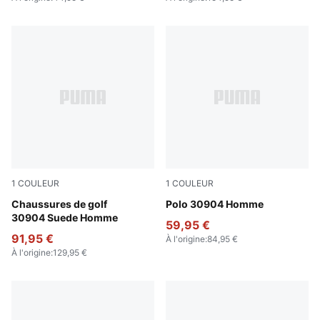
1
COULEUR
1
COULEUR
Warm White-Luso Green
Chaussures de golf
Luso Green
Polo 30904 Homme
30904 Suede Homme
59,95 €
91,95 €
À l'origine
:
84,95 €
À l'origine
:
129,95 €