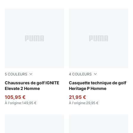
5
COULEURS
4
COULEURS
PUMA Black-PUMA Black-PUMA Black
Chaussures de golf IGNITE
White Glow-PUMA Black
Casquette technique de golf
Elevate 2 Homme
Heritage P Homme
105,95 €
21,95 €
À l'origine
:
149,95 €
À l'origine
:
29,95 €