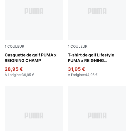
1
COULEUR
1
COULEUR
Zen Blue
Casquette de golf PUMA x
Deep Navy
T-shirt de golf Lifestyle
REIGNING CHAMP
PUMA x REIGNING
CHAMPION Homme
28,95 €
31,95 €
À l'origine
:
39,95 €
À l'origine
:
44,95 €