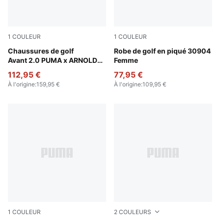
1
COULEUR
1
COULEUR
PUMA White-Forest Green
Chaussures de golf
Warm White
Robe de golf en piqué 30904
Avant 2.0 PUMA x ARNOLD
Femme
PALMER Homme
112,95 €
77,95 €
À l'origine
:
159,95 €
À l'origine
:
109,95 €
1
COULEUR
2
COULEURS