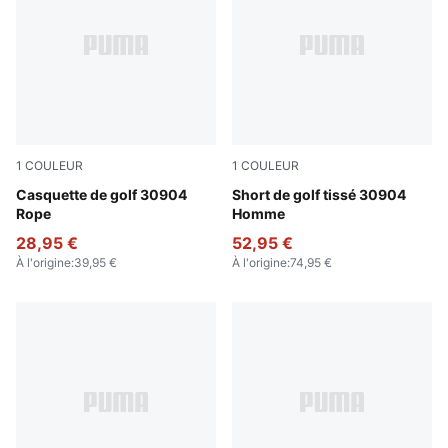
1
COULEUR
1
COULEUR
Luso Green
Casquette de golf 30904
Luso Green
Short de golf tissé 30904
Rope
Homme
28,95 €
52,95 €
À l'origine
:
39,95 €
À l'origine
:
74,95 €