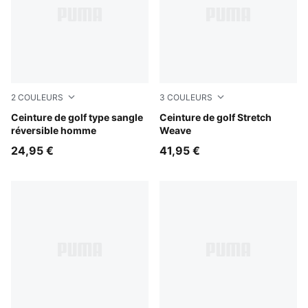
2
COULEURS
3
COULEURS
Puma Black
Ceinture de golf type sangle
Platino Gray
Ceinture de golf Stretch
réversible homme
Weave
24,95 €
41,95 €