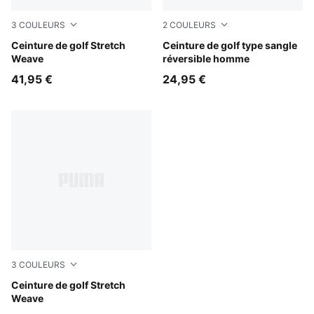
3
COULEURS
2
COULEURS
Puma Black
Ceinture de golf Stretch
Bright White
Ceinture de golf type sangle
Weave
réversible homme
41,95 €
24,95 €
3
COULEURS
White Glow
Ceinture de golf Stretch
Weave