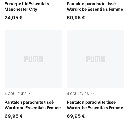
Team Light Blue-PUMA White
Écharpe ftblEssentials
Mouse Gray
Pantalon parachute tissé
Manchester City
Wardrobe Essentials Femme
24,95 €
69,95 €
4
COULEURS
4
COULEURS
Inky Depths
Pantalon parachute tissé
Puma Black
Pantalon parachute tissé
Wardrobe Essentials Femme
Wardrobe Essentials Femme
69,95 €
69,95 €