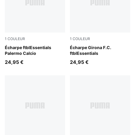
1
COULEUR
1
COULEUR
Team Light Pink-PUMA Black
Écharpe ftblEssentials
PUMA Red-PUMA White
Écharpe Girona F.C.
Palermo Calcio
ftblEssentials
24,95 €
24,95 €