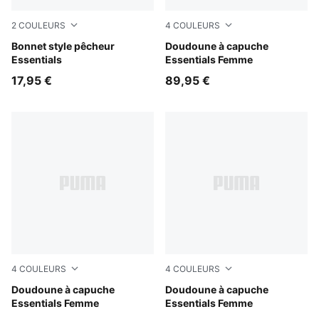
2
COULEURS
4
COULEURS
Birch
Bonnet style pêcheur
Puma Black
Doudoune à capuche
Essentials
Essentials Femme
17,95 €
89,95 €
4
COULEURS
4
COULEURS
Alpine Snow
Doudoune à capuche
Ruby Noir
Doudoune à capuche
Essentials Femme
Essentials Femme