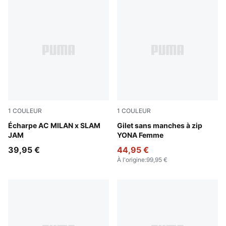
1
COULEUR
1
COULEUR
PUMA Black-For All Time Red
Écharpe AC MILAN x SLAM
Honey Butter
Gilet sans manches à zip
JAM
YONA Femme
39,95 €
44,95 €
À l'origine
:
99,95 €