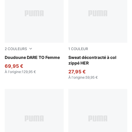
2
COULEURS
1
COULEUR
Gold Moon
Doudoune DARE TO Femme
Ruby Shimmer
Sweat décontracté à col
zippé HER
69,95 €
27,95 €
À l'origine
:
129,95 €
À l'origine
:
59,95 €