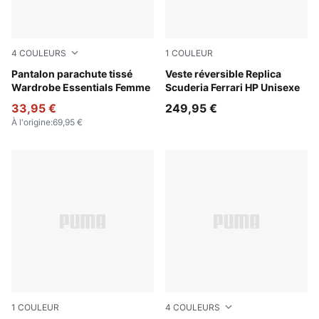
4
COULEURS
1
COULEUR
Sandstone
Pantalon parachute tissé
PUMA Red
Veste réversible Replica
Wardrobe Essentials Femme
Scuderia Ferrari HP Unisexe
33,95 €
249,95 €
À l'origine
:
69,95 €
1
COULEUR
4
COULEURS