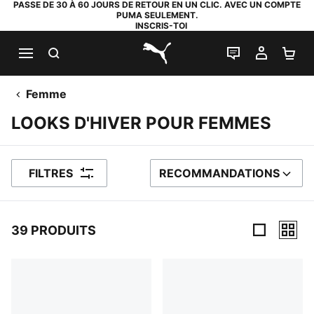
PASSE DE 30 À 60 JOURS DE RETOUR EN UN CLIC. AVEC UN COMPTE
PUMA SEULEMENT.
INSCRIS-TOI
RECHERCHE
LIVE CHAT
MON C
PA
PUMA.com
Femme
LOOKS D'HIVER POUR FEMMES
FILTRES
RECOMMANDATIONS
TRIER PAR
39 PRODUITS
39 PRODUITS