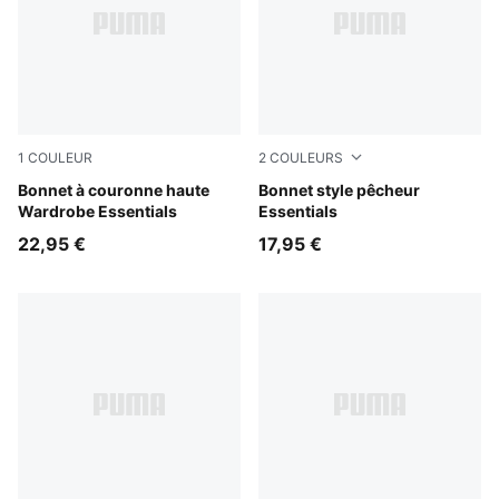
1
COULEUR
2
COULEURS
Alpine Snow
Bonnet à couronne haute
Puma Black
Bonnet style pêcheur
Wardrobe Essentials
Essentials
22,95 €
17,95 €