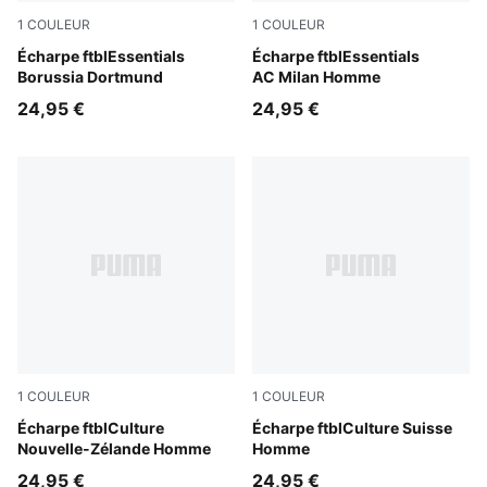
1
COULEUR
1
COULEUR
Faster Yellow-PUMA Black
Écharpe ftblEssentials
For All Time Red-PUMA Blac
Écharpe ftblEssentials
Borussia Dortmund
AC Milan Homme
24,95 €
24,95 €
1
COULEUR
1
COULEUR
PUMA Black-PUMA White
Écharpe ftblCulture
PUMA Red-PUMA White
Écharpe ftblCulture Suisse
Nouvelle-Zélande Homme
Homme
24,95 €
24,95 €