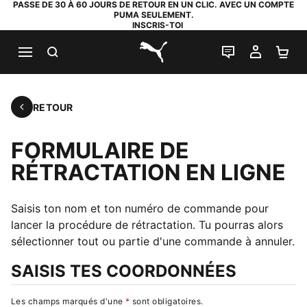
PASSE DE 30 À 60 JOURS DE RETOUR EN UN CLIC. AVEC UN COMPTE
PUMA SEULEMENT.
INSCRIS-TOI
RECHERCHE
LIVE CHAT
MON C
PA
PUMA.com
RETOUR
Retour
FORMULAIRE DE
RÉTRACTATION EN LIGNE
Saisis ton nom et ton numéro de commande pour
lancer la procédure de rétractation. Tu pourras alors
sélectionner tout ou partie d'une commande à annuler.
SAISIS TES COORDONNÉES
Les champs marqués d'une
*
sont obligatoires
.