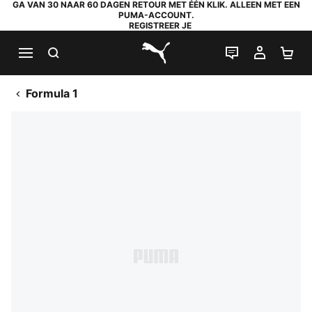
GA VAN 30 NAAR 60 DAGEN RETOUR MET ÉÉN KLIK. ALLEEN MET EEN
PUMA-ACCOUNT.
REGISTREER JE
ZOEKEN
LIVE CHAT
MIJN A
WI
PUMA.com
Formula 1