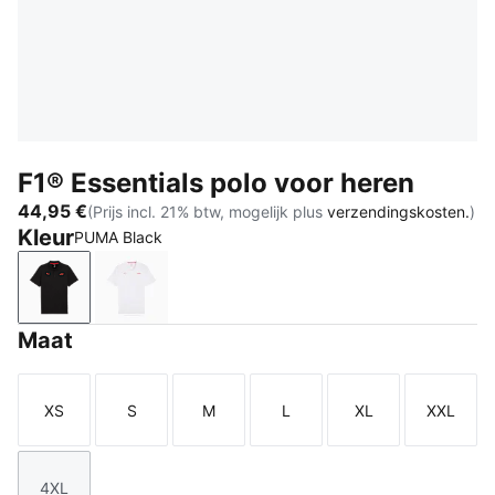
F1® Essentials polo voor heren
44,95 €
(Prijs incl. 21% btw, mogelijk plus
verzendingskosten.
)
Kleur
PUMA Black
PUMA Black
PUMA White
Maat
XS
S
M
L
XL
XXL
Maat
Maat
Maat
Maat
Maat
Maat
4XL