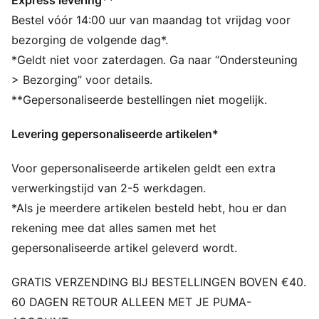
Express levering**
Hoofdmateriaal 2: Single jersey
Bestel vóór 14:00 uur van maandag tot vrijdag voor
Normale lengte
bezorging de volgende dag*.
Polokraag
*Geldt niet voor zaterdagen. Ga naar “Ondersteuning
Knoopsluiting
> Bezorging” voor details.
Korte mouwen
**Gepersonaliseerde bestellingen niet mogelijk.
F1®-logo en PUMA Cat-logo op de borst
Levering gepersonaliseerde artikelen*
Voor gepersonaliseerde artikelen geldt een extra
verwerkingstijd van 2-5 werkdagen.
*Als je meerdere artikelen besteld hebt, hou er dan
rekening mee dat alles samen met het
gepersonaliseerde artikel geleverd wordt.
GRATIS VERZENDING BIJ BESTELLINGEN BOVEN €40.
60 DAGEN RETOUR ALLEEN MET JE PUMA-