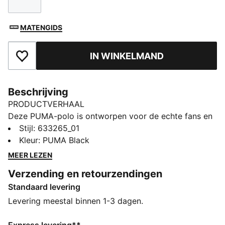
Maat
MATENGIDS
IN WINKELMAND
Toegevoegd aan favorieten
Beschrijving
PRODUCTVERHAAL
Deze PUMA-polo is ontworpen voor de echte fans en
heeft een normale pasvorm, een ribkraag en een
Stijl
:
633265_01
knoopsluiting met drie knopen. De opvallende F1®- en
Kleur
:
PUMA Black
PUMA Cat-logo's op de borstafdruk geven je
MEER LEZEN
alledaagse look extra energie. Voel de energie en
Verzending en retourzendingen
maak een statement, waar je ook gaat!
Standaard levering
ALLE INS EN OUTS
Gemaakt met minstens 20% gerecycled katoen
Levering meestal binnen 1-3 dagen.
DETAILS
Normale pasvorm