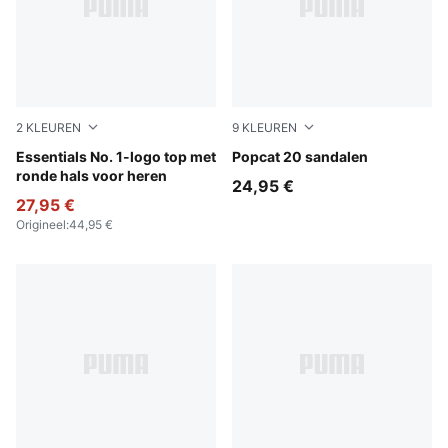
2
KLEUREN
9
KLEUREN
Medium Gray Heather
Essentials No. 1-logo top met
Lucite-Blue Jewel
Popcat 20 sandalen
ronde hals voor heren
24,95 €
27,95 €
Origineel
:
44,95 €