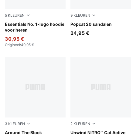
5
KLEUREN
9
KLEUREN
Puma Black
Essentials No. 1-logo hoodie
Puma Black-Puma Black-Pu
Popcat 20 sandalen
voor heren
24,95 €
30,95 €
Origineel
:
49,95 €
3
KLEUREN
2
KLEUREN
Puma Black
Around The Block
PUMA Black-Apple Spritz
Unwind NITRO™ Cat Active