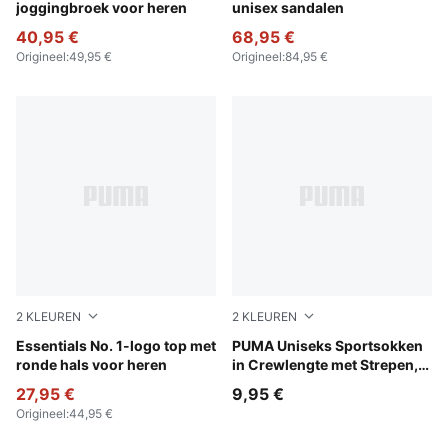
joggingbroek voor heren
unisex sandalen
40,95 €
68,95 €
Origineel
:
49,95 €
Origineel
:
84,95 €
2
KLEUREN
2
KLEUREN
Puma Black
Essentials No. 1-logo top met
black
PUMA Uniseks Sportsokken
ronde hals voor heren
in Crewlengte met Strepen,
set van 3 paar
27,95 €
9,95 €
Origineel
:
44,95 €