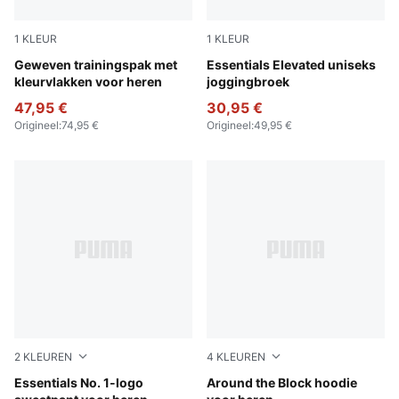
1
KLEUR
1
KLEUR
Puma Black
Geweven trainingspak met
Puma Black
Essentials Elevated uniseks
kleurvlakken voor heren
joggingbroek
47,95 €
30,95 €
Origineel
:
74,95 €
Origineel
:
49,95 €
2
KLEUREN
4
KLEUREN
Medium Gray Heather
Essentials No. 1-logo
Cool Dark Gray
Around the Block hoodie