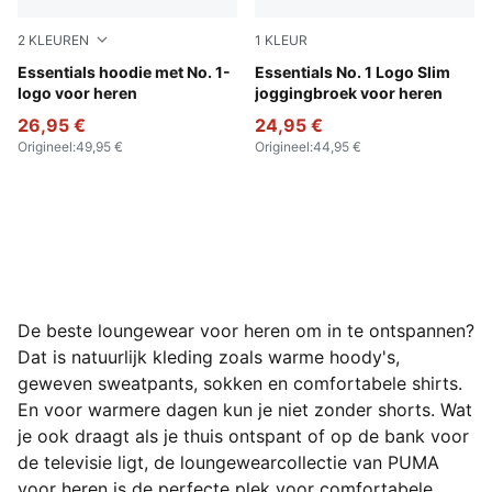
2
KLEUREN
1
KLEUR
Dark Gray Heather
Essentials hoodie met No. 1-
Medium Gray Heather
Essentials No. 1 Logo Slim
logo voor heren
joggingbroek voor heren
26,95 €
24,95 €
Origineel
:
49,95 €
Origineel
:
44,95 €
De beste loungewear voor heren om in te ontspannen?
Dat is natuurlijk kleding zoals warme hoody's,
geweven sweatpants, sokken en comfortabele shirts.
En voor warmere dagen kun je niet zonder shorts. Wat
je ook draagt als je thuis ontspant of op de bank voor
de televisie ligt, de loungewearcollectie van PUMA
voor heren is de perfecte plek voor comfortabele