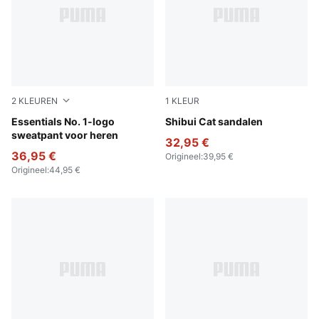
2
KLEUREN
1
KLEUR
Puma Black
Essentials No. 1-logo
PUMA Black-PUMA Black
Shibui Cat sandalen
sweatpant voor heren
32,95 €
36,95 €
Origineel
:
39,95 €
Origineel
:
44,95 €