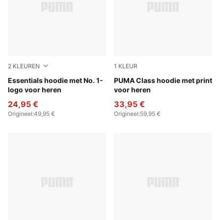
2
KLEUREN
1
KLEUR
Puma Black
Essentials hoodie met No. 1-
Puma Black
PUMA Class hoodie met print
logo voor heren
voor heren
24,95 €
33,95 €
Origineel
:
49,95 €
Origineel
:
59,95 €