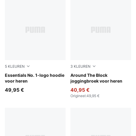
5
KLEUREN
3
KLEUREN
Dark Gray Heather
Essentials No. 1-logo hoodie
Cool Dark Gray
Around The Block
voor heren
joggingbroek voor heren
49,95 €
40,95 €
Origineel
:
49,95 €