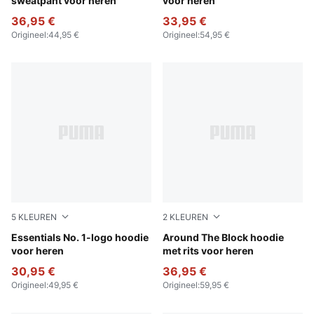
sweatpant voor heren
voor heren
36,95 €
33,95 €
Origineel
:
44,95 €
Origineel
:
54,95 €
5
KLEUREN
2
KLEUREN
Medium Gray Heather
Essentials No. 1-logo hoodie
Cool Dark Gray
Around The Block hoodie
voor heren
met rits voor heren
30,95 €
36,95 €
Origineel
:
49,95 €
Origineel
:
59,95 €