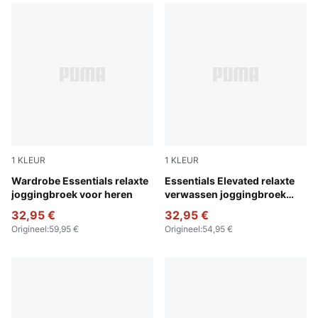
1
KLEUR
1
KLEUR
Puma Black
Wardrobe Essentials relaxte
Puma Black
Essentials Elevated relaxte
joggingbroek voor heren
verwassen joggingbroek
voor heren
32,95 €
32,95 €
Origineel
:
59,95 €
Origineel
:
54,95 €