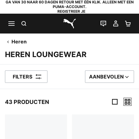
GA VAN 30 NAAR 60 DAGEN RETOUR MET ÉÉN KLIK. ALLEEN MET EEN
PUMA-ACCOUNT.
REGISTREER JE
ZOEKEN
LIVE CHAT
MIJN A
WI
PUMA.com
Heren
HEREN LOUNGEWEAR
FILTERS
AANBEVOLEN
SORTEER OP
43 PRODUCTEN
43 producten