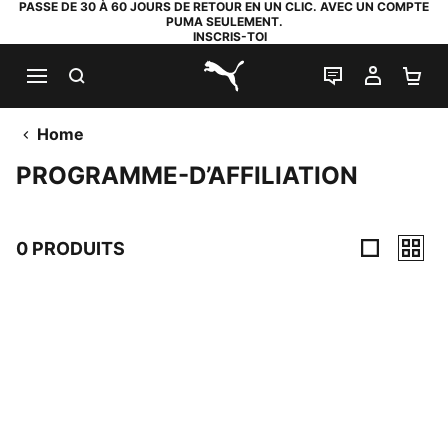
PASSE DE 30 À 60 JOURS DE RETOUR EN UN CLIC. AVEC UN COMPTE
PUMA SEULEMENT.
INSCRIS-TOI
RECHERCHE
LIVE CHAT
MON C
PA
PUMA.com
Home
PROGRAMME-D’AFFILIATION
0 PRODUITS
0 PRODUITS