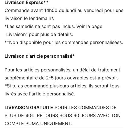
Coupe : Régulière
Livraison Express**
Maille plate double épaisseur
Commande avant 14h00 du lundi au vendredi pour une
Modèle à revers
livraison le lendemain*.
Écusson tissé à logo PUMA Cat à l’avant
*Les samedis ne sont pas inclus. Voir la page
Taille unique
"Livraison" pour plus de détails.
**Non disponible pour les commandes personnalisées.
Livraison d'article personnalisé*
Pour les articles personnalisés, un délai de traitement
supplémentaire de 2-5 jours ouvrables est à prévoir.
*Si tu as commandé plusieurs articles, ils seront tous
livrés avec l'article personnalisé.
LIVRAISON GRATUITE
POUR LES COMMANDES DE
PLUS DE 40€. RETOURS SOUS 60 JOURS AVEC TON
COMPTE PUMA UNIQUEMENT.