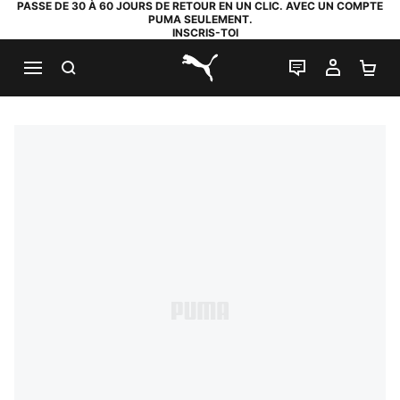
PASSE DE 30 À 60 JOURS DE RETOUR EN UN CLIC. AVEC UN COMPTE
PUMA SEULEMENT.
INSCRIS-TOI
RECHERCHE
LIVE CHAT
MON C
PA
PUMA.com