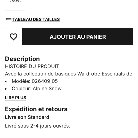
OSFA
Taille
TABLEAU DES TAILLES
AJOUTER AU PANIER
Ajouter aux favoris
Description
HISTOIRE DU PRODUIT
Avec la collection de basiques Wardrobe Essentials de
PUMA, c’est plus facile de démarrer la journée du bon
Modèle
:
026409_05
pied. Cette ligne regorge d’incontournables pour les
Couleur
:
Alpine Snow
journées bien remplies. Fusionnant esprit rétro et
LIRE PLUS
touche contemporaine, ces modèles polyvalents
Expédition et retours
procurent un maximum de confort sans faire de
Livraison Standard
concession sur le style, pour profiter à fond de toutes
tes activités.
Livré sous 2-4 jours ouvrés.
DÉTAILS