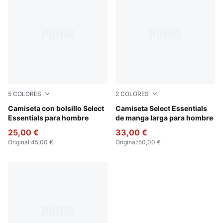
5
COLORES
2
COLORES
Puma White
Camiseta con bolsillo Select
Puma White
Camiseta Select Essentials
Essentials para hombre
de manga larga para hombre
25,00 €
33,00 €
Original
:
45,00 €
Original
:
50,00 €