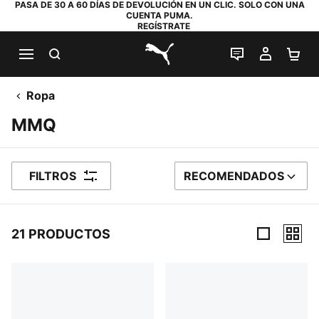
PASA DE 30 A 60 DÍAS DE DEVOLUCIÓN EN UN CLIC. SOLO CON UNA
CUENTA PUMA.
REGÍSTRATE
BUSCAR
CHAT EN DI
MI CUE
MI
PUMA.com
Ropa
MMQ
FILTROS
RECOMENDADOS
ORDENAR POR
21 PRODUCTOS
21 productos