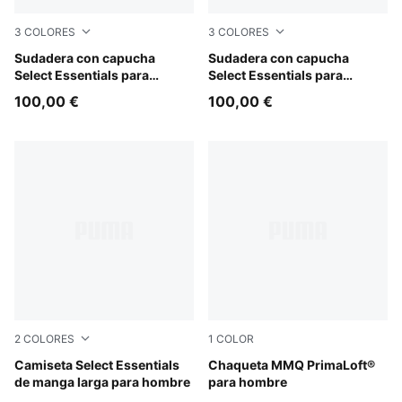
3
COLORES
3
COLORES
Puma Black
Sudadera con capucha
Medium Gray Heather
Sudadera con capucha
Select Essentials para
Select Essentials para
hombre
hombre
100,00 €
100,00 €
2
COLORES
1
COLOR
PUMA Navy
Camiseta Select Essentials
Puma Black
Chaqueta MMQ PrimaLoft®
de manga larga para hombre
para hombre