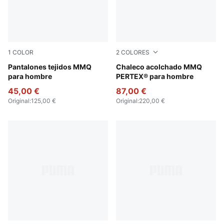
1
COLOR
2
COLORES
Ice Coffee
Pantalones tejidos MMQ
Honey Butter
Chaleco acolchado MMQ
para hombre
PERTEX® para hombre
45,00 €
87,00 €
Original
:
125,00 €
Original
:
220,00 €