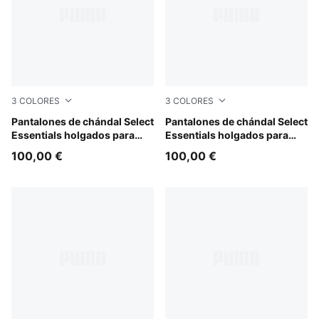
3
COLORES
3
COLORES
Medium Gray Heather
Pantalones de chándal Select
Puma Black
Pantalones de chándal Select
Essentials holgados para
Essentials holgados para
hombre
hombre
100,00 €
100,00 €