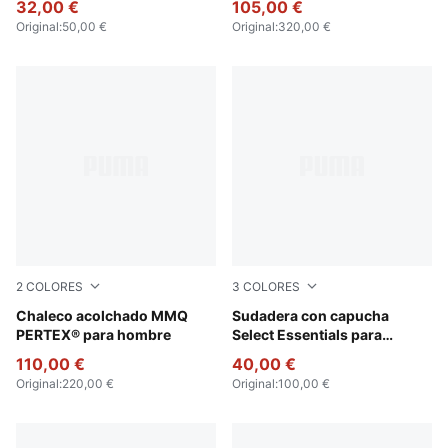
32,00 €
105,00 €
Original
:
50,00 €
Original
:
320,00 €
2
COLORES
3
COLORES
Cool Blue
Chaleco acolchado MMQ
Light Gray Heather
Sudadera con capucha
PERTEX® para hombre
Select Essentials para
hombre
110,00 €
40,00 €
Original
:
220,00 €
Original
:
100,00 €