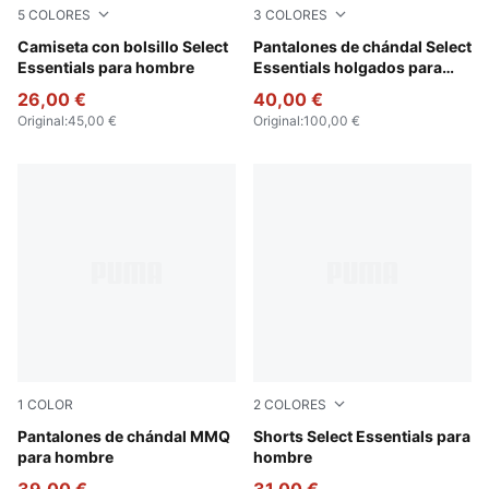
5
COLORES
3
COLORES
Pearl Pink
Camiseta con bolsillo Select
Light Gray Heather
Pantalones de chándal Select
Essentials para hombre
Essentials holgados para
hombre
26,00 €
40,00 €
Original
:
45,00 €
Original
:
100,00 €
1
COLOR
2
COLORES
Lilac Crush
Pantalones de chándal MMQ
Puma Black
Shorts Select Essentials para
para hombre
hombre