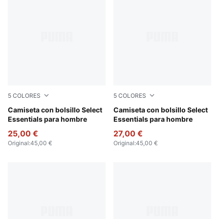
5
COLORES
5
COLORES
Puma Black
Camiseta con bolsillo Select
Light Gray Heather
Camiseta con bolsillo Select
Essentials para hombre
Essentials para hombre
25,00 €
27,00 €
Original
:
45,00 €
Original
:
45,00 €