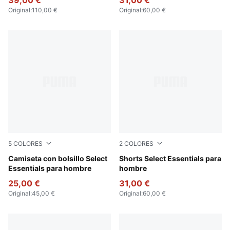
39,00 €
31,00 €
Original
:
110,00 €
Original
:
60,00 €
5
COLORES
2
COLORES
Intense Lavender
Camiseta con bolsillo Select
Intense Lavender
Shorts Select Essentials para
Essentials para hombre
hombre
25,00 €
31,00 €
Original
:
45,00 €
Original
:
60,00 €