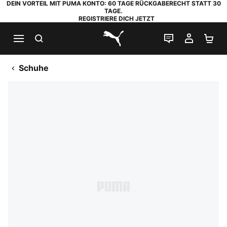
DEIN VORTEIL MIT PUMA KONTO: 60 TAGE RÜCKGABERECHT STATT 30
TAGE.
REGISTRIERE DICH JETZT
SUCHEN
LIVE-CHAT
MEIN K
WA
PUMA.com
Schuhe