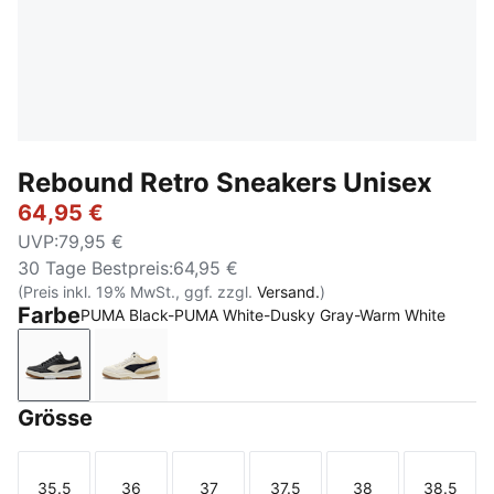
Rebound Retro Sneakers Unisex
64,95 €
UVP
:
79,95 €
30 Tage Bestpreis
:
64,95 €
(Preis inkl. 19% MwSt., ggf. zzgl.
Versand.
)
Farbe
PUMA Black-PUMA White-Dusky Gray-Warm White
PUMA Black-PUMA White-Dusky Gray-Warm White
Frosted Ivory-New Navy-Toasted Almond
Grösse
35.5
36
37
37.5
38
38.5