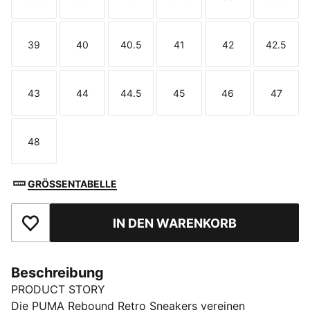
Größe
Größe
Größe
Größe
Größe
Größe
39
40
40.5
41
42
42.5
Größe
Größe
Größe
Größe
Größe
Größe
43
44
44.5
45
46
47
Größe
Größe
Größe
Größe
Größe
Größe
48
Größe
GRÖSSENTABELLE
IN DEN WARENKORB
Zu Favoriten hinzufügen
Beschreibung
PRODUCT STORY
Die PUMA Rebound Retro Sneakers vereinen