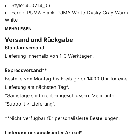
Basketball-Tradition mit Streetwear-Vibes. Das
Style
:
400214_06
perforierte Synthetik-Obermaterial, die SOFTFOAM+
Farbe
:
PUMA Black-PUMA White-Dusky Gray-Warm
Einlegesohle und die SOFTRIDE-Sohle gewährleisten
White
rund um die Uhr überragende Dämpfung. Setze mit
MEHR LESEN
jedem Schritt ein Statement – mit dem
Versand und Rückgabe
unverkennbaren Retro-Flair von PUMA.
Standardversand
FEATURES + VORTEILE
SOFTFOAM+: Bequeme Innensohle mit Step-in-
Lieferung innerhalb von 1-3 Werktagen.
Komfort, die dank der extradicken Ferse für eine
weiche Dämpfung sorgt
Expressversand**
SOFTRIDE: Weicher Schaumstoff für Dämpfung und
Bestelle von Montag bis Freitag vor 14:00 Uhr für eine
ganztägigen Komfort
Lieferung am nächsten Tag*.
DETAILS
*Samstage sind nicht eingeschlossen. Mehr unter
Reguläre Breite
"Support > Lieferung".
Synthetik
Overlay aus Wildleder und Mesh
**Nicht verfügbar für personalisierte Bestellungen.
EVA-Zwischensohle
Schnürung
Lieferung personalisierter Artikel*