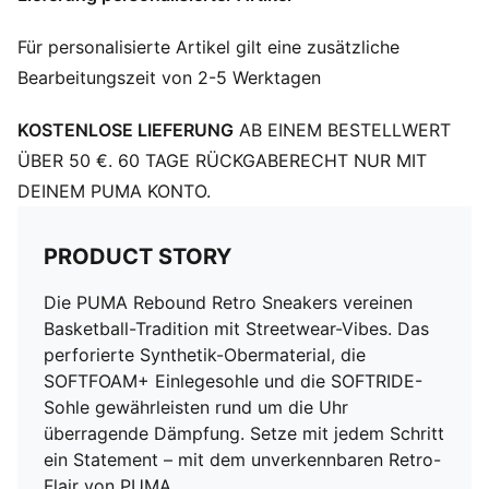
Gummisohle
PUMA Formstrip an den Seiten
Für personalisierte Artikel gilt eine zusätzliche
Bearbeitungszeit von 2-5 Werktagen
KOSTENLOSE LIEFERUNG
AB EINEM BESTELLWERT
ÜBER 50 €. 60 TAGE RÜCKGABERECHT NUR MIT
DEINEM PUMA KONTO.
PRODUCT STORY
Die PUMA Rebound Retro Sneakers vereinen
Basketball-Tradition mit Streetwear-Vibes. Das
perforierte Synthetik-Obermaterial, die
SOFTFOAM+ Einlegesohle und die SOFTRIDE-
Sohle gewährleisten rund um die Uhr
überragende Dämpfung. Setze mit jedem Schritt
ein Statement – mit dem unverkennbaren Retro-
Flair von PUMA.