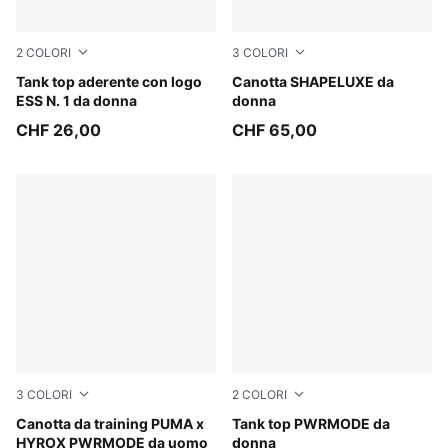
2
COLORI
3
COLORI
Puma White
Tank top aderente con logo
Puma Black
Canotta SHAPELUXE da
ESS N. 1 da donna
donna
CHF 26,00
CHF 65,00
3
COLORI
2
COLORI
Intense Mint
Canotta da training PUMA x
Créme De Mint
Tank top PWRMODE da
HYROX PWRMODE da uomo
donna