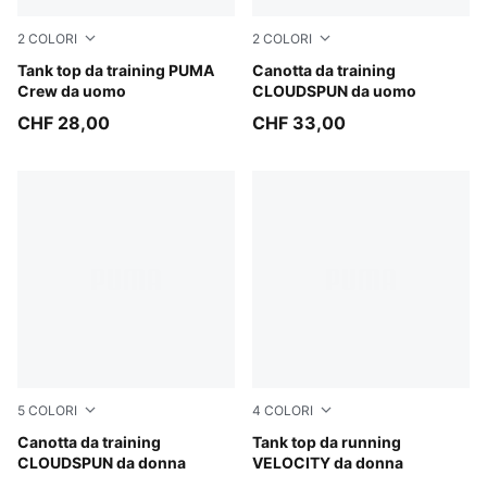
2
COLORI
2
COLORI
Puma Black
Tank top da training PUMA
Créme De Mint
Canotta da training
Crew da uomo
CLOUDSPUN da uomo
CHF 28,00
CHF 33,00
5
COLORI
4
COLORI
Puma Black
Canotta da training
Puma Black
Tank top da running
CLOUDSPUN da donna
VELOCITY da donna