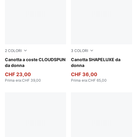
2
COLORI
3
COLORI
Puma Black
Canotta a coste CLOUDSPUN
Baltic Sea Blue
Canotta SHAPELUXE da
da donna
donna
CHF 23,00
CHF 36,00
Prima era
:
CHF 39,00
Prima era
:
CHF 65,00