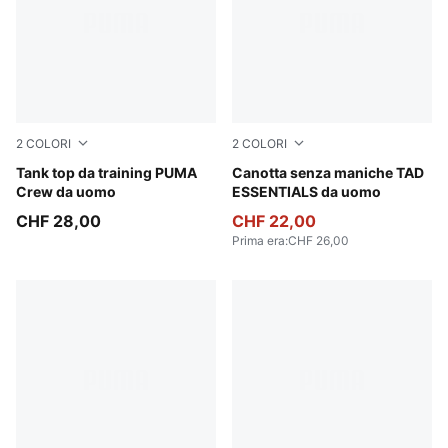
2
COLORI
2
COLORI
Puma White
Tank top da training PUMA
Puma Black
Canotta senza maniche TAD
Crew da uomo
ESSENTIALS da uomo
CHF 28,00
CHF 22,00
Prima era
:
CHF 26,00