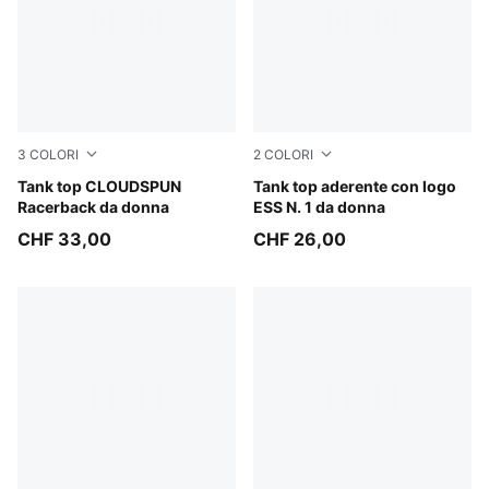
3
COLORI
2
COLORI
Puma White
Tank top CLOUDSPUN
Puma Black
Tank top aderente con logo
Racerback da donna
ESS N. 1 da donna
CHF 33,00
CHF 26,00