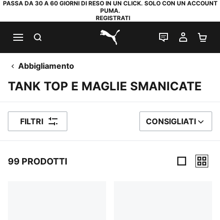
PASSA DA 30 A 60 GIORNI DI RESO IN UN CLICK. SOLO CON UN ACCOUNT
PUMA.
REGISTRATI
RICERCA
CHAT
IL MIO
CA
PUMA.com
Abbigliamento
TANK TOP E MAGLIE SMANICATE
FILTRI
CONSIGLIATI
ORDINA PER
99 PRODOTTI
99 Prodotti