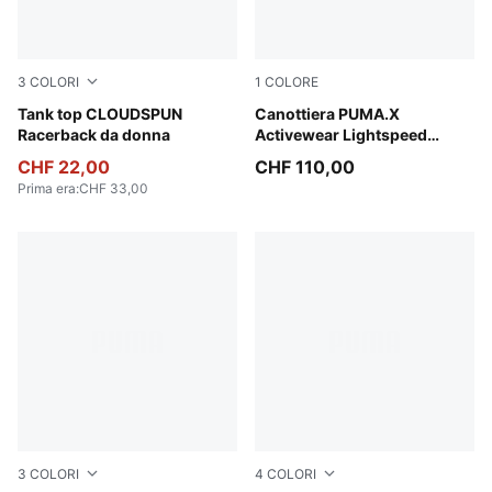
3
COLORI
1
COLORE
Puma Black
Tank top CLOUDSPUN
Inky Depths
Canottiera PUMA.X
Racerback da donna
Activewear Lightspeed
ULTRAWEAVE da uomo
CHF 22,00
CHF 110,00
Prima era
:
CHF 33,00
3
COLORI
4
COLORI