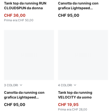
Apple Spritz
Tank top da running RUN
Inky Depths
Canotta da running con
CLOUDSPUN da donna
grafica Lightspeed
ULTRAWEAVE da donna
CHF 36,00
CHF 95,00
Prima era
:
CHF 50,00
3
COLORI
4
COLORI
Inky Depths
Canotta da running con
Apple Spritz
Tank top da running
grafica Lightspeed
VELOCITY da uomo
ULTRAWEAVE da uomo
CHF 95,00
CHF 19,95
Prima era
:
CHF 28,00