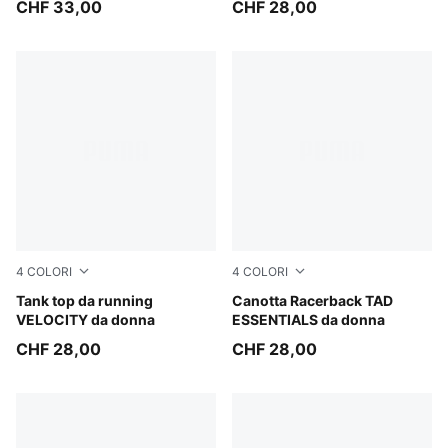
CHF 33,00
CHF 28,00
4
COLORI
4
COLORI
Light Lavender
Tank top da running
Puma Black
Canotta Racerback TAD
VELOCITY da donna
ESSENTIALS da donna
CHF 28,00
CHF 28,00