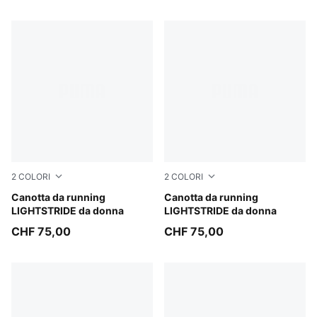
2
COLORI
2
COLORI
Créme De Mint
Canotta da running
Puma Black
Canotta da running
LIGHTSTRIDE da donna
LIGHTSTRIDE da donna
CHF 75,00
CHF 75,00