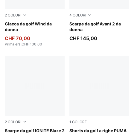
2
COLORI
4
COLORI
Pink Opal
Giacca da golf Wind da
PUMA White-Mint Jelly
Scarpe da golf Avant 2 da
donna
donna
CHF 70,00
CHF 145,00
Prima era
:
CHF 100,00
2
COLORI
1
COLORE
PUMA White-Peach Frost
Scarpe da golf IGNITE Blaze 2
Alpine Snow
Shorts da golf a righe PUMA