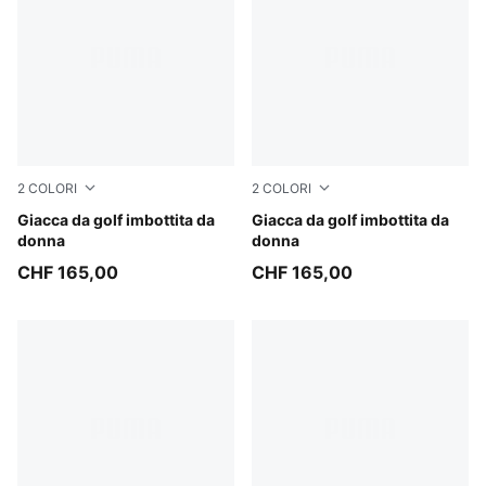
2
COLORI
2
COLORI
Deep Navy
Giacca da golf imbottita da
Warm White
Giacca da golf imbottita da
donna
donna
CHF 165,00
CHF 165,00