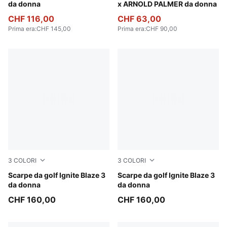
da donna
x ARNOLD PALMER da donna
CHF 116,00
CHF 63,00
Prima era
:
CHF 145,00
Prima era
:
CHF 90,00
3
COLORI
3
COLORI
PUMA White-Feather Gray
Scarpe da golf Ignite Blaze 3
PUMA White-Deep Navy
Scarpe da golf Ignite Blaze 3
da donna
da donna
CHF 160,00
CHF 160,00