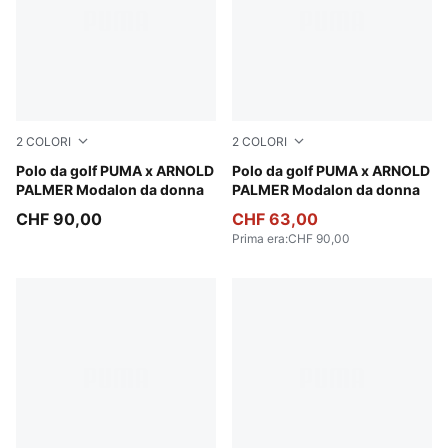
2
COLORI
2
COLORI
Lemon Butter
Polo da golf PUMA x ARNOLD
Alpine Snow
Polo da golf PUMA x ARNOLD
PALMER Modalon da donna
PALMER Modalon da donna
CHF 90,00
CHF 63,00
Prima era
:
CHF 90,00