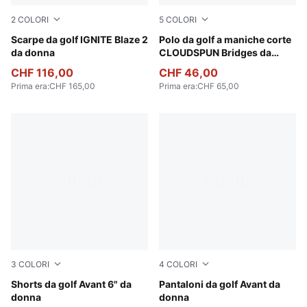
2
COLORI
5
COLORI
PUMA Black-Aquatic
Scarpe da golf IGNITE Blaze 2
Puma Black
Polo da golf a maniche corte
da donna
CLOUDSPUN Bridges da
donna
CHF 116,00
CHF 46,00
Prima era
:
CHF 165,00
Prima era
:
CHF 65,00
3
COLORI
4
COLORI
Warm White
Shorts da golf Avant 6" da
Rich Cocoa
Pantaloni da golf Avant da
donna
donna