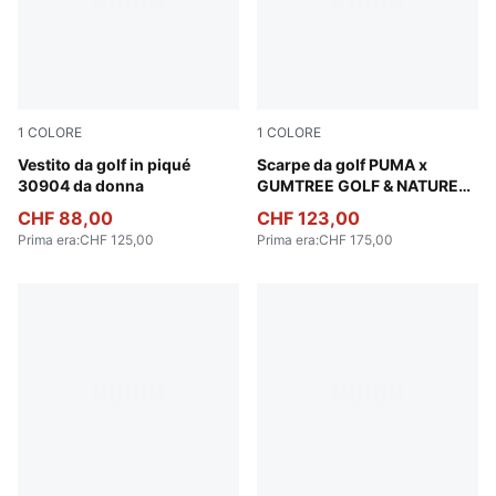
1
COLORE
1
COLORE
Warm White
Vestito da golf in piqué
Warm White-Flat Dark Gray
Scarpe da golf PUMA x
30904 da donna
GUMTREE GOLF & NATURE
CLUB Helsinki unisex
CHF 88,00
CHF 123,00
Prima era
:
CHF 125,00
Prima era
:
CHF 175,00