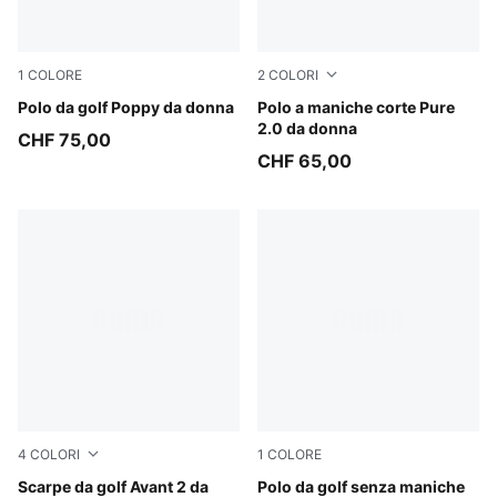
1
COLORE
2
COLORI
Deep Navy
Polo da golf Poppy da donna
Puma Black
Polo a maniche corte Pure
2.0 da donna
CHF 75,00
CHF 65,00
4
COLORI
1
COLORE
PUMA Black-PUMA Black-PUMA Black
Scarpe da golf Avant 2 da
Rich Cocoa
Polo da golf senza maniche