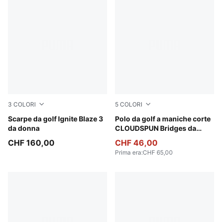
3
COLORI
5
COLORI
PUMA White-Silver Mist
Scarpe da golf Ignite Blaze 3
Pink Opal
Polo da golf a maniche corte
da donna
CLOUDSPUN Bridges da
donna
CHF 160,00
CHF 46,00
Prima era
:
CHF 65,00