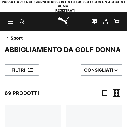
PASSA DA 30 A 60 GIORNI DI RESO IN UN CLICK. SOLO CON UN ACCOUNT
PUMA.
REGISTRATI
RICERCA
CHAT
IL MIO
CA
PUMA.com
Sport
ABBIGLIAMENTO DA GOLF DONNA
FILTRI
CONSIGLIATI
ORDINA PER
69 PRODOTTI
69 Prodotti