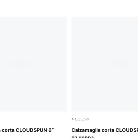
4
COLORI
Puma Black
a corta CLOUDSPUN 6”
Calzamaglia corta CLOUDS
da donna