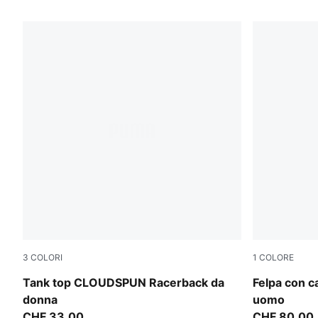
182 Prodotti
3
COLORI
1
COLORE
Puma White
Puma Black
Tank top CLOUDSPUN Racerback da
Felpa con 
donna
uomo
CHF 33,00
CHF 80,00