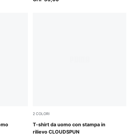
2
COLORI
Puma Black
omo
T-shirt da uomo con stampa in
rilievo CLOUDSPUN