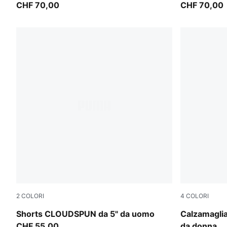
CHF 70,00
CHF 70,00
2
COLORI
4
COLORI
Puma Black
Inky Depths
Shorts CLOUDSPUN da 5" da uomo
Calzamagli
CHF 55,00
da donna