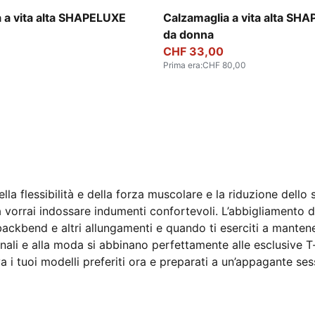
Baltic Sea Blue
 a vita alta SHAPELUXE
Calzamaglia a vita alta SH
da donna
CHF 33,00
Prima era
:
CHF 80,00
lla flessibilità e della forza muscolare e la riduzione dello s
a vorrai indossare indumenti confortevoli. L’abbigliamento
ckbend e altri allungamenti e quando ti eserciti a mantenere
nali e alla moda si abbinano perfettamente alle esclusive T-
va i tuoi modelli preferiti ora e preparati a un’appagante se