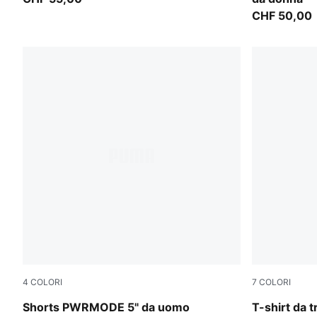
CHF 50,00
4
COLORI
7
COLORI
Puma Black
Puma Black
Shorts PWRMODE 5" da uomo
T-shirt da