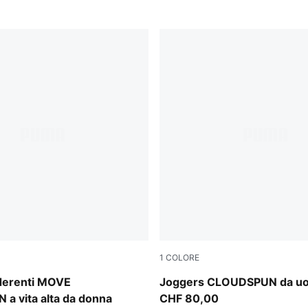
1
COLORE
Puma Black
aderenti MOVE
Joggers CLOUDSPUN da u
a vita alta da donna
CHF 80,00