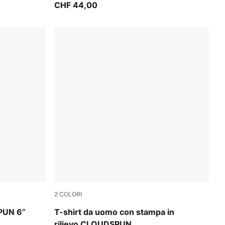
CHF 44,00
2
COLORI
Inky Depths
PUN 6”
T-shirt da uomo con stampa in
rilievo CLOUDSPUN