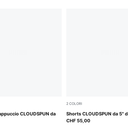
2
COLORI
Inky Depths
cappuccio CLOUDSPUN da
Shorts CLOUDSPUN da 5" 
CHF 55,00