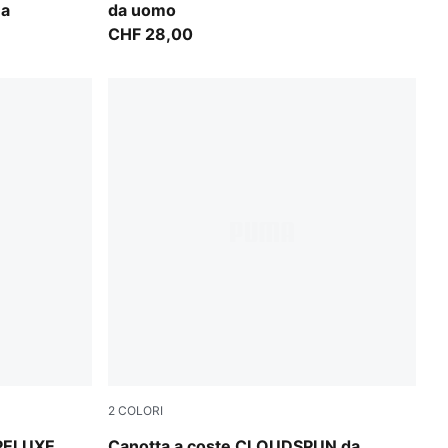
na
da uomo
CHF 28,00
2
COLORI
Puma Black
APELUXE
Canotta a coste CLOUDSPUN da