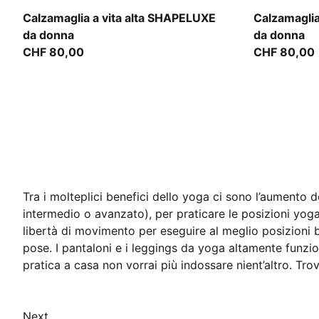
Herb Garden
Inky Depths
Calzamaglia a vita alta SHAPELUXE
Calzamaglia
da donna
da donna
CHF 80,00
CHF 80,00
Tra i molteplici benefici dello yoga ci sono l’aumento de
intermedio o avanzato), per praticare le posizioni yog
libertà di movimento per eseguire al meglio posizioni ba
pose. I pantaloni e i leggings da yoga altamente funzio
pratica a casa non vorrai più indossare nient’altro. Tro
Next