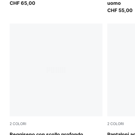
CHF 65,00
uomo
CHF 55,00
2
COLORI
2
COLORI
Puma Black
Créme De M
Reggiseno con scollo profondo
Pantaloni 