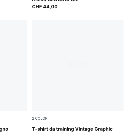
CHF 44,00
2
COLORI
PUMA White-Q3
egno
T-shirt da training Vintage Graphic