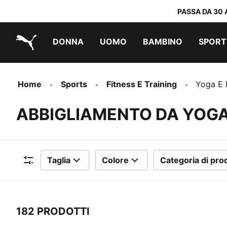
PASSA DA 30 
DONNA
UOMO
BAMBINO
SPORT
PUMA.com
PUMA x TRANSFORMERS
PUMA x DORA THE EXPLORER
Scarpe facili da indossare
Sneakers a meno di 60 CHF
Sneakers a meno di 30 CHF
Home
Sports
Fitness E Training
Yoga E 
ABBIGLIAMENTO DA YOGA
Taglia
Colore
Categoria di pro
Filtri
182 PRODOTTI