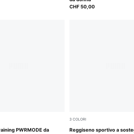
CHF 50,00
3
COLORI
Puma Black
 training PWRMODE da
Reggiseno sportivo a sost