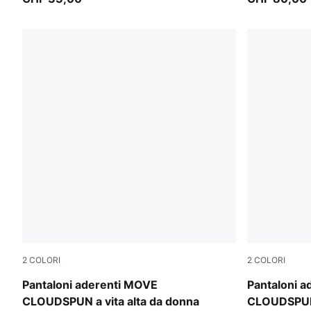
2
COLORI
2
COLORI
Mouse Gray
Puma Black
Pantaloni aderenti MOVE
Pantaloni 
CLOUDSPUN a vita alta da donna
CLOUDSPUN 