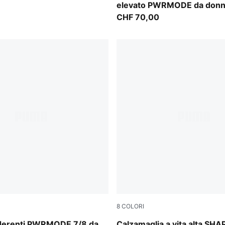
elevato PWRMODE da don
CHF 70,00
8
COLORI
int
Puma Black
aderenti PWRMODE 7/8 da
Calzamaglia a vita alta SH