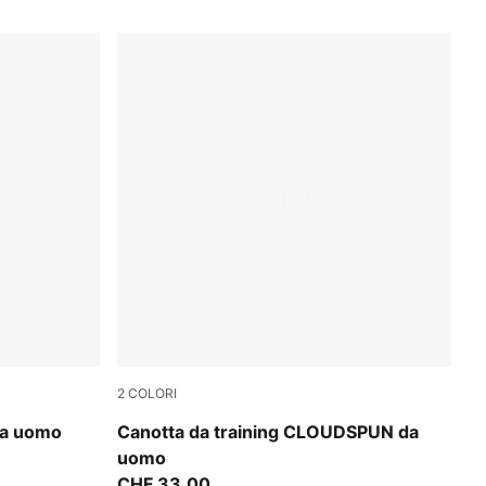
2
COLORI
Créme De Mint
da uomo
Canotta da training CLOUDSPUN da
uomo
CHF 33,00