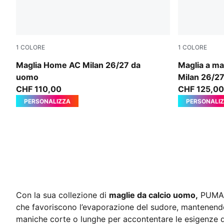
1
COLORE
1
COLORE
PUMA Black-For All Time Red
PUMA Black-
Maglia Home AC Milan 26/27 da
Maglia a m
uomo
Milan 26/2
CHF 110,00
CHF 125,00
PERSONALIZZA
PERSONALI
Con la sua collezione di
maglie da calcio uomo,
PUMA fa
che favoriscono l’evaporazione del sudore, mantenendo 
maniche corte o lunghe
per accontentare le esigenze di 