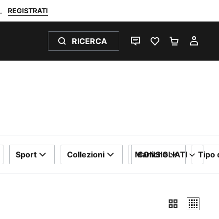
REGISTRATI
.
RICERCA
CHAT
PREFERITI 0
CARRELL
IL M
Sport
Collezioni
Maniche
CONSIGLIATI
Tipo 
ORDINA PER