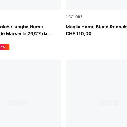
1
COLORE
e-PUMA Team Royal
PUMA Red-PUMA Black
aniche lunghe Home
Maglia Home Stade Rennai
e Marseille 26/27 da
CHF 110,00
ZZA