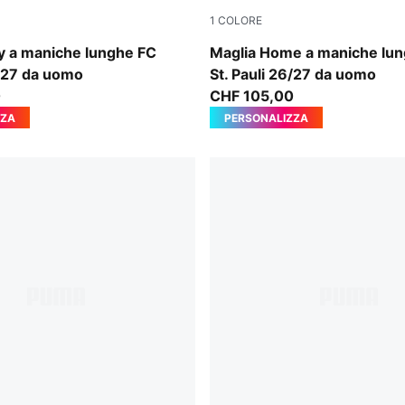
1
COLORE
-Espresso Brown
Espresso Brown-PUMA Whit
y a maniche lunghe FC
Maglia Home a maniche lu
6/27 da uomo
St. Pauli 26/27 da uomo
0
CHF 105,00
ZZA
PERSONALIZZA