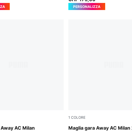
ZZA
PERSONALIZZA
1
COLORE
-Victory Gold
PUMA White-Victory Gold
a Away AC Milan
Maglia gara Away AC Milan