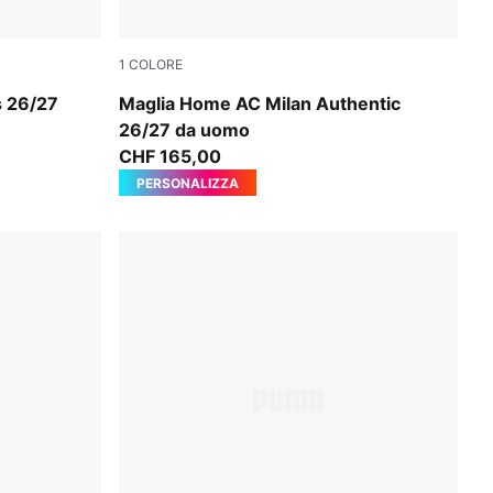
1
COLORE
PUMA Black-For All Time Red
s 26/27
Maglia Home AC Milan Authentic
26/27 da uomo
CHF 165,00
PERSONALIZZA