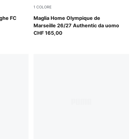
1
COLORE
e
PUMA White-PUMA Team Royal
nghe FC
Maglia Home Olympique de
Marseille 26/27 Authentic da uomo
CHF 165,00