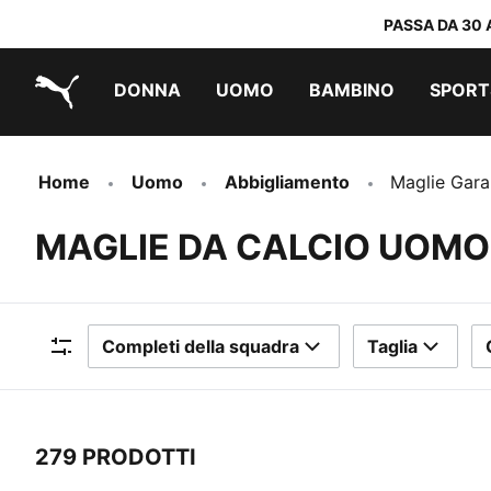
PASSA DA 30 
DONNA
UOMO
BAMBINO
SPORT
PUMA.com
PUMA x TRANSFORMERS
PUMA x DORA THE EXPLORER
Scarpe facili da indossare
Sneakers a meno di 60 CHF
Sneakers a meno di 30 CHF
Home
Uomo
Abbigliamento
Maglie Gara
MAGLIE DA CALCIO UOMO
Completi della squadra
Taglia
Filtri
279 PRODOTTI