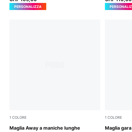
PERSONALIZZA
PERSONALI
1
COLORE
1
COLORE
PUMA Black-Flaxen
PUMA White
Maglia Away a maniche lunghe
Maglia gar