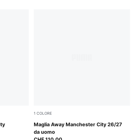
1
COLORE
PUMA Black-Flaxen
ty
Maglia Away Manchester City 26/27
da uomo
CHF 110,00