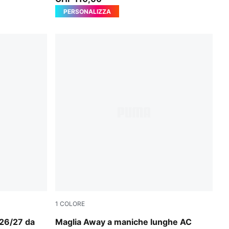
PERSONALIZZA
1
COLORE
PUMA White-Victory Gold
 26/27 da
Maglia Away a maniche lunghe AC