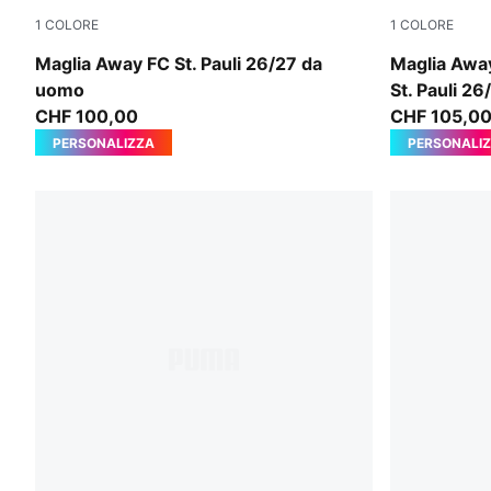
1
COLORE
1
COLORE
PUMA White-Espresso Brown
PUMA White
Maglia Away FC St. Pauli 26/27 da
Maglia Awa
uomo
St. Pauli 2
CHF 100,00
CHF 105,0
PERSONALIZZA
PERSONALI