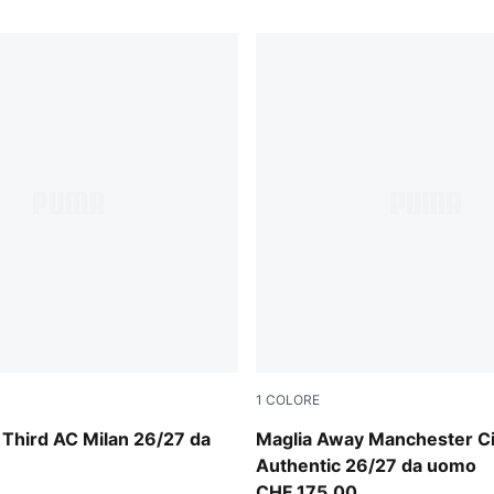
1
COLORE
ray-Glowing Red
PUMA Black-Flaxen
 Third AC Milan 26/27 da
Maglia Away Manchester Ci
Authentic 26/27 da uomo
CHF 175,00