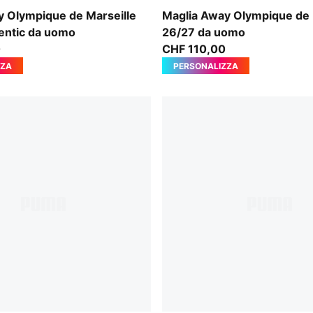
ltic Sea Blue
New Navy-Baltic Sea Blue
y Olympique de Marseille
Maglia Away Olympique de 
entic da uomo
26/27 da uomo
0
CHF 110,00
ZZA
PERSONALIZZA