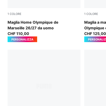
1
COLORE
1
COLORE
PUMA White-PUMA Team Royal
PUMA Whit
Maglia Home Olympique de
Maglia a m
Marseille 26/27 da uomo
Olympique d
CHF 110,00
uomo
CHF 125,00
PERSONALIZZA
PERSONALI