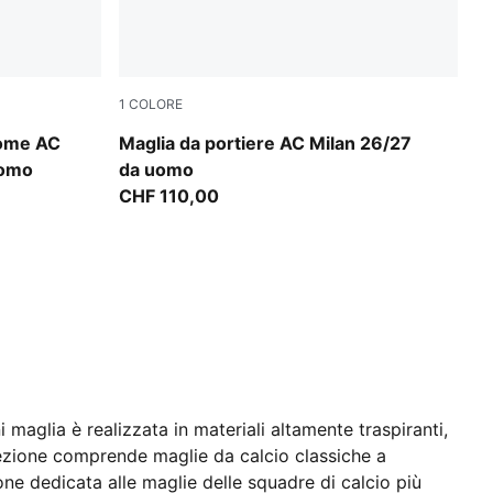
1
COLORE
d
Archive Gold-PUMA Black
Home AC
Maglia da portiere AC Milan 26/27
uomo
da uomo
CHF 110,00
 maglia è realizzata in materiali altamente traspiranti,
llezione comprende maglie da calcio classiche a
one dedicata alle maglie delle squadre di calcio più