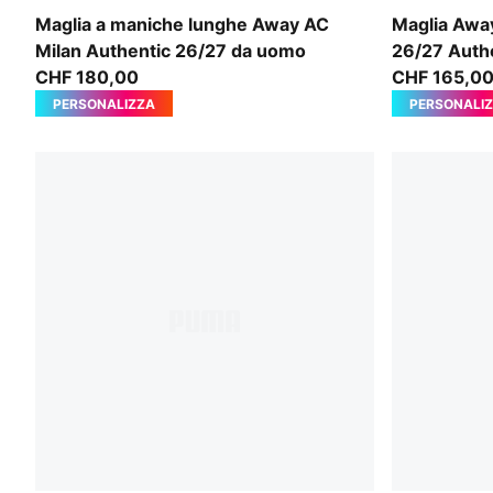
PUMA White-Victory Gold
New Navy-Ba
Maglia a maniche lunghe Away AC
Maglia Awa
Milan Authentic 26/27 da uomo
26/27 Auth
CHF 180,00
CHF 165,0
PERSONALIZZA
PERSONALI