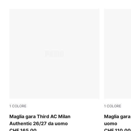
279 Prodotti
1
COLORE
1
COLORE
Flat Dark Gray-Glowing Red
Flat Dark G
Maglia gara Third AC Milan
Maglia gara
Authentic 26/27 da uomo
uomo
CHF 165,00
CHF 110,00