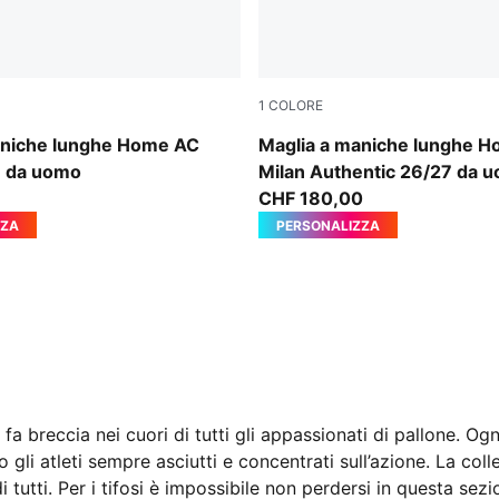
1
COLORE
For All Time Red
PUMA Black-For All Time Re
aniche lunghe Home AC
Maglia a maniche lunghe 
7 da uomo
Milan Authentic 26/27 da 
CHF 180,00
ZZA
PERSONALIZZA
 breccia nei cuori di tutti gli appassionati di pallone. Ogni
gli atleti sempre asciutti e concentrati sull’azione. La co
tutti. Per i tifosi è impossibile non perdersi in questa sezi