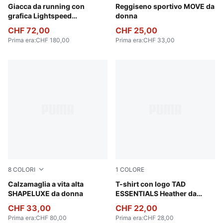
Silver Mist-AOP
Giacca da running con
Puma Black
Reggiseno sportivo MOVE da
grafica Lightspeed
donna
ULTRAWEAVE da donna
CHF 72,00
CHF 25,00
Prima era
:
CHF 180,00
Prima era
:
CHF 33,00
8
COLORI
1
COLORE
Baltic Sea Blue
Calzamaglia a vita alta
PUMA Black Heather
T-shirt con logo TAD
SHAPELUXE da donna
ESSENTIALS Heather da
donna
CHF 33,00
CHF 22,00
Prima era
:
CHF 80,00
Prima era
:
CHF 28,00