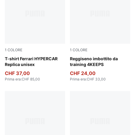
1
COLORE
1
COLORE
PUMA Red
T-shirt Ferrari HYPERCAR
Deep Plum
Reggiseno imbottito da
Replica unisex
training 4KEEPS
CHF 37,00
CHF 24,00
Prima era
:
CHF 85,00
Prima era
:
CHF 33,00