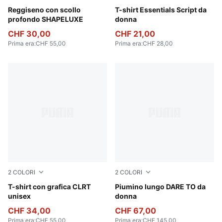
Puma Black
Reggiseno con scollo
Puma White
T-shirt Essentials Script da
profondo SHAPELUXE
donna
CHF 30,00
CHF 21,00
Prima era
:
CHF 55,00
Prima era
:
CHF 28,00
2
COLORI
2
COLORI
Cool Light Gray
T-shirt con grafica CLRT
Gold Moon
Piumino lungo DARE TO da
unisex
donna
CHF 34,00
CHF 67,00
Prima era
:
CHF 55,00
Prima era
:
CHF 145,00