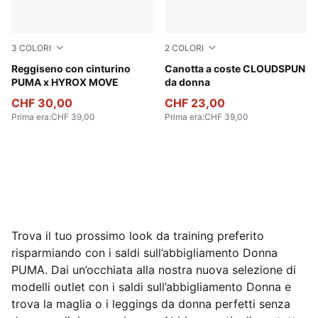
3
COLORI
2
COLORI
Puma Black
Reggiseno con cinturino
Puma Black
Canotta a coste CLOUDSPUN
PUMA x HYROX MOVE
da donna
CHF 30,00
CHF 23,00
Prima era
:
CHF 39,00
Prima era
:
CHF 39,00
Trova il tuo prossimo look da training preferito
risparmiando con i saldi sull’abbigliamento Donna
PUMA. Dai un’occhiata alla nostra nuova selezione di
modelli outlet con i saldi sull’abbigliamento Donna e
trova la maglia o i leggings da donna perfetti senza