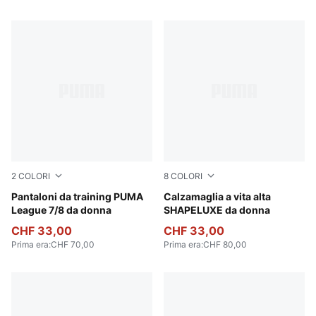
2
COLORI
8
COLORI
PUMA Black-Flat Medium Gray
Pantaloni da training PUMA
Sandstone
Calzamaglia a vita alta
League 7/8 da donna
SHAPELUXE da donna
CHF 33,00
CHF 33,00
Prima era
:
CHF 70,00
Prima era
:
CHF 80,00