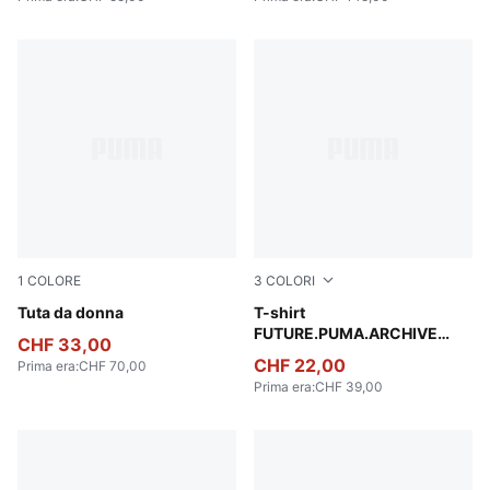
1
COLORE
3
COLORI
Puma Black
Tuta da donna
Puma White
T-shirt
FUTURE.PUMA.ARCHIVE
CHF 33,00
King dal taglio morbido
CHF 22,00
Prima era
:
CHF 70,00
unisex
Prima era
:
CHF 39,00