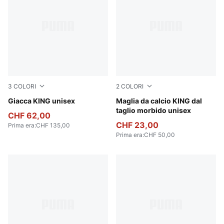
3
COLORI
2
COLORI
Puma Black
Giacca KING unisex
Puma Black
Maglia da calcio KING dal
taglio morbido unisex
CHF 62,00
CHF 23,00
Prima era
:
CHF 135,00
Prima era
:
CHF 50,00