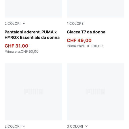
2
COLORI
1
COLORE
Puma Black
Pantaloni aderenti PUMA x
Puma Black
Giacca T7 da donna
HYROX Essentials da donna
CHF 49,00
CHF 31,00
Prima era
:
CHF 100,00
Prima era
:
CHF 50,00
2
COLORI
3
COLORI