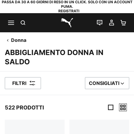
PASSA DA 30 A 60 GIORNI DI RESO IN UN CLICK. SOLO CON UN ACCOUNT
PUMA.
REGISTRATI
RICERCA
CHAT
IL MIO
CA
PUMA.com
Donna
ABBIGLIAMENTO DONNA IN
SALDO
FILTRI
CONSIGLIATI
ORDINA PER
522 PRODOTTI
522 Prodotti