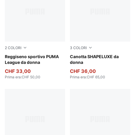
2
COLORI
3
COLORI
PUMA Black-Flat Medium Gray
Reggiseno sportivo PUMA
Baltic Sea Blue
Canotta SHAPELUXE da
League da donna
donna
CHF 33,00
CHF 36,00
Prima era
:
CHF 50,00
Prima era
:
CHF 65,00