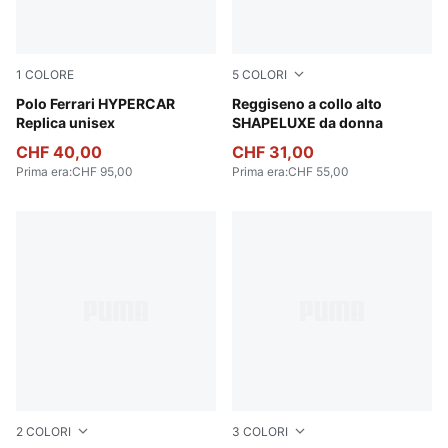
1
COLORE
5
COLORI
PUMA Red
Polo Ferrari HYPERCAR
Puma Black
Reggiseno a collo alto
Replica unisex
SHAPELUXE da donna
CHF 40,00
CHF 31,00
Prima era
:
CHF 95,00
Prima era
:
CHF 55,00
2
COLORI
3
COLORI