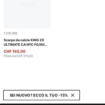
1
COLORE
Icy Blue-Mint Jelly-Sparkling Green
Scarpe da calcio KING 20
ULTIMATE CA NYC FG/AG
unisex
CHF 165,00
Prima era
:
CHF 275,00
SEI NUOVO? ECCO IL TUO -15%