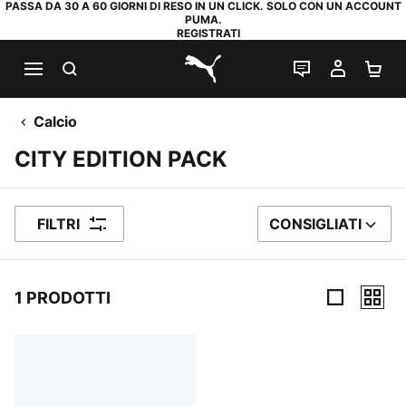
PASSA DA 30 A 60 GIORNI DI RESO IN UN CLICK. SOLO CON UN ACCOUNT
PUMA.
REGISTRATI
RICERCA
CHAT
IL MIO
CA
PUMA.com
Calcio
CITY EDITION PACK
FILTRI
CONSIGLIATI
ORDINA PER
1 PRODOTTI
1 Prodotti