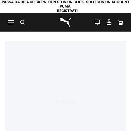
PASSA DA 30 A 60 GIORNI DI RESO IN UN CLICK. SOLO CON UN ACCOUNT
PUMA.
REGISTRATI
RICERCA
CHAT
IL MIO
CA
PUMA.com