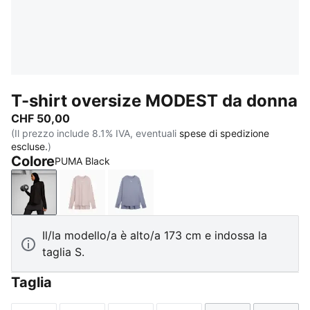
T-shirt oversize MODEST da donna
CHF 50,00
(Il prezzo include 8.1% IVA, eventuali
spese di spedizione
escluse.
)
Colore
PUMA Black
PUMA Black
Misty Pink
Gray Sky
Il/la modello/a è alto/a 173 cm e indossa la
taglia S.
Taglia