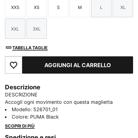
XXS
XS
S
M
L
XL
Taglia
Taglia
Taglia
Taglia
Taglia
Taglia
XXL
3XL
Taglia
Taglia
TABELLA TAGLIE
AGGIUNGI AL CARRELLO
Aggiungi ai Preferiti
Descrizione
DESCRIZIONE
Accogli ogni movimento con questa maglietta
oversize. Caratterizzato da maniche raglan, spacchi
Modello
:
526701_01
laterali e una lunghezza allungata per la massima
Colore
:
PUMA Black
copertura, è pensato per garantire libertà e
SCOPRI DI PIÙ
riservatezza. Mantieniti asciutto e sicuro con la
Spedizione e resi