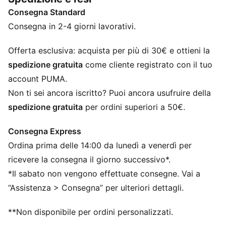
tecnologia dryCELL di PUMA, che rende ogni
Consegna Standard
allenamento un gioco da ragazzi.
CARATTERISTICHE + VANTAGGI
Consegna in 2-4 giorni lavorativi.
Con almeno il 90% di materiale riciclato
dryCELL: tecnologia ad alte prestazioni progettata per
Offerta esclusiva: acquista per più di 30€ e ottieni la
allontanare l’umidità dalla pelle e rimanere asciutti
spedizione gratuita
come cliente registrato con il tuo
durante l’esercizio fisico
account PUMA.
DETTAGLI
Non ti sei ancora iscritto? Puoi ancora usufruire della
Vestibilità regolare
spedizione gratuita
per ordini superiori a 50€.
260 g/m², tessuto single jersey
Lungo
Consegna Express
Girocollo
Ordina prima delle 14:00 da lunedì a venerdì per
Maniche lunghe
Loghi PUMA
ricevere la consegna il giorno successivo*.
*Il sabato non vengono effettuate consegne. Vai a
“Assistenza > Consegna” per ulteriori dettagli.
**Non disponibile per ordini personalizzati.