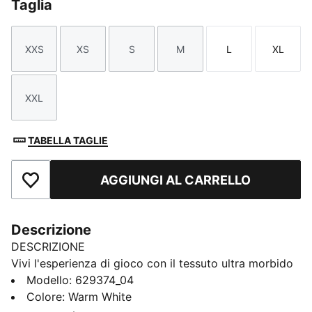
Taglia
XXS
XS
S
M
L
XL
Taglia
Taglia
Taglia
Taglia
Taglia
Taglia
XXL
Taglia
TABELLA TAGLIE
AGGIUNGI AL CARRELLO
Aggiungi ai Preferiti
Descrizione
DESCRIZIONE
Vivi l'esperienza di gioco con il tessuto ultra morbido
di CLOUDSPUN. Questa giacca con cerniera completa
Modello
:
629374_04
è dotata della tecnologia dryCELL e di tessuto
Colore
:
Warm White