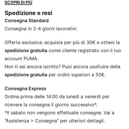
elasticizzato in 4 direzioni per prestazioni ottimali. Il
SCOPRI DI PIÙ
design ergonomico e le tasche termosaldate ti
Spedizione e resi
consentono di concentrarti sullo swing. Mantieniti
Consegna Standard
carico e pronto per ogni partita con PUMA.
CARATTERISTICHE + VANTAGGI
Consegna in 2-4 giorni lavorativi.
CLOUDSPUN: tessuto ad alte prestazioni in misto
poliestere/spandex sottoposto a una speciale
Offerta esclusiva: acquista per più di 30€ e ottieni la
lavorazione, che soddisfa i più elevati standard
spedizione gratuita
come cliente registrato con il tuo
prestazionali e regala al tatto l’estrema morbidezza di
account PUMA.
un tessuto in cotone
Non ti sei ancora iscritto? Puoi ancora usufruire della
dryCELL: tecnologia ad alte prestazioni progettata per
spedizione gratuita
per ordini superiori a 50€.
allontanare l’umidità dalla pelle e rimanere asciutti
durante l’esercizio fisico
Consegna Express
Con almeno il 50% di materiale riciclato
Ordina prima delle 14:00 da lunedì a venerdì per
Vestibilità regolare
DETTAGLI
ricevere la consegna il giorno successivo*.
Vestibilità regolare
*Il sabato non vengono effettuate consegne. Vai a
Materiale interlock
“Assistenza > Consegna” per ulteriori dettagli.
Lunghezza regolare