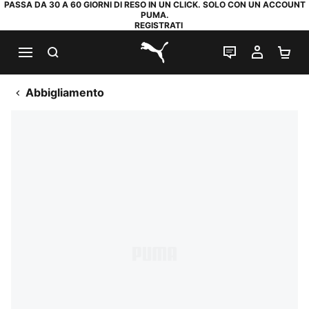
PASSA DA 30 A 60 GIORNI DI RESO IN UN CLICK. SOLO CON UN ACCOUNT
PUMA.
REGISTRATI
RICERCA
CHAT
IL MIO
CA
PUMA.com
Abbigliamento