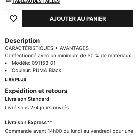
TABLEAU DES TAILLES
AJOUTER AU PANIER
Ajouter aux favoris
Description
CARACTÉRISTIQUES + AVANTAGES
Confectionné avec un minimum de 50 % de matériaux
recyclés
Modèle
:
091153_01
DÉTAILS
Couleur
:
PUMA Black
Ouverture zippée à double sens vers le compartiment
LIRE PLUS
principal
Expédition et retours
Compartiment avant zip double sens
Livraison Standard
Poche avant à zip
Deux poches filet sur les côtés pour ranger un
Livré sous 2-4 jours ouvrés.
parapluie et une gourde
Détails brandés PUMA
Livraison Express**
Volume : 28 L
Commande avant 14h00 du lundi au vendredi pour une
Dimensions : 47,5 cm (H) x 28 cm (l) x 20 cm (P)