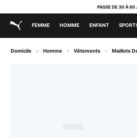
PASSE DE 30 À 60
FEMME
HOMME
ENFANT
SPORT
PUMA.com
PUMA x TRANSFORMERS
PUMA x DORA THE EXPLORER
Chaussures faciles à enfiler
Baskets à moins de 60 CHF
Vêtements à moins de 30 CHF
Domicile
Homme
Vêtements
Maillots D