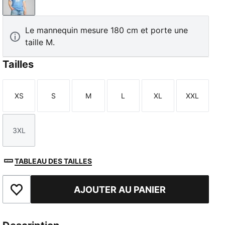
Team Light Blue-PUMA White
Le mannequin mesure 180 cm et porte une
taille M.
Tailles
XS
S
M
L
XL
XXL
Taille
Taille
Taille
Taille
Taille
Taille
3XL
Taille
TABLEAU DES TAILLES
AJOUTER AU PANIER
Ajouter aux favoris