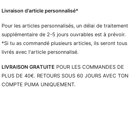
Jacquard double face
Longueur standard
Livraison d'article personnalisé*
Col rond
Manches courtes
Pour les articles personnalisés, un délai de traitement
Écusson officiel du club sur le côté gauche de la
supplémentaire de 2-5 jours ouvrables est à prévoir.
poitrine
*Si tu as commandé plusieurs articles, ils seront tous
Logo PUMA Cat sur le côté droit de la poitrine
livrés avec l'article personnalisé.
LIVRAISON GRATUITE
POUR LES COMMANDES DE
PLUS DE 40€. RETOURS SOUS 60 JOURS AVEC TON
COMPTE PUMA UNIQUEMENT.