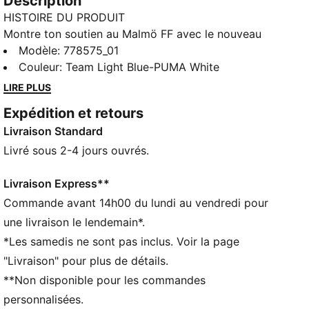
Description
HISTOIRE DU PRODUIT
Montre ton soutien au Malmö FF avec le nouveau
maillot Home conçu par PUMA. Orné de l’écusson
Modèle
:
778575_01
emblématique du club, du logo PUMA Cat et d’un col
Couleur
:
Team Light Blue-PUMA White
rond classique, il est parfait pour tous les fans
LIRE PLUS
dévoués. Restez au frais et confiant grâce à la
Expédition et retours
technologie dryCELL de PUMA pour encourager ton
Livraison Standard
équipe !
CARACTÉRISTIQUES + AVANTAGES
Livré sous 2-4 jours ouvrés.
dryCELL : technologie PUMA qui évacue l’humidité du
corps pour te protéger de la transpiration pendant
Livraison Express**
tes activités
Commande avant 14h00 du lundi au vendredi pour
Dans le cadre du programme RE:FIBRE, ce produit est
une livraison le lendemain*.
composé d’au moins 95 % de matériaux recyclés à
*Les samedis ne sont pas inclus. Voir la page
partir de déchets textiles et d’autres matériaux
"Livraison" pour plus de détails.
usagés
**Non disponible pour les commandes
DÉTAILS
Coupe régulière
personnalisées.