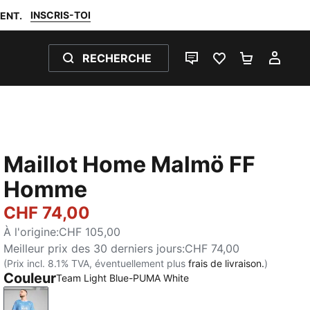
INSCRIS-TOI
ENT.
RECHERCHE
LIVE CHAT
FAVORIS 0
PANIER 0
MON
Maillot Home Malmö FF
Homme
CHF 74,00
À l'origine
:
CHF 105,00
Meilleur prix des 30 derniers jours
:
CHF 74,00
(Prix incl. 8.1% TVA, éventuellement plus
frais de livraison.
)
Couleur
Team Light Blue-PUMA White