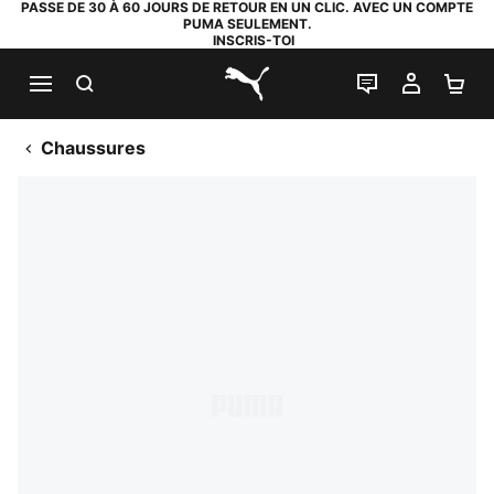
PASSE DE 30 À 60 JOURS DE RETOUR EN UN CLIC. AVEC UN COMPTE
PUMA SEULEMENT.
INSCRIS-TOI
RECHERCHE
LIVE CHAT
MON C
PA
PUMA.com
Chaussures