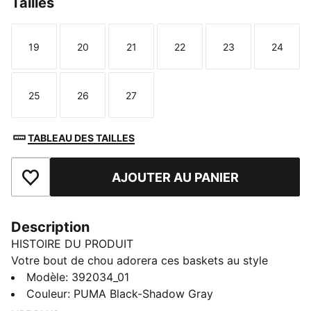
Tailles
19
20
21
22
23
24
Taille
Taille
Taille
Taille
Taille
Taille
25
26
27
Taille
Taille
Taille
TABLEAU DES TAILLES
AJOUTER AU PANIER
Ajouter aux favoris
Description
HISTOIRE DU PRODUIT
Votre bout de chou adorera ces baskets au style
épuré. Version actualisée d’un modèle classique, ces
Modèle
:
392034_01
chaussures sont dotées de nombreux détails astucieux
Couleur
:
PUMA Black-Shadow Gray
et de lignes épurées qui offrent une élégance naturelle