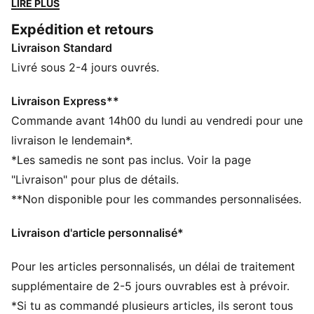
LIRE PLUS
pour accompagner les premiers pas de votre bout de
Expédition et retours
chou. Un modèle qui va tout casser.
Livraison Standard
CARACTÉRISTIQUES + AVANTAGES
SOFTFOAM+ : semelle intérieure confortable de
Livré sous 2-4 jours ouvrés.
PUMA, conçue pour offrir un amorti doux grâce au
talon ultra-épais
Livraison Express**
DÉTAILS
Commande avant 14h00 du lundi au vendredi pour une
Tige en cuir
livraison le lendemain*.
Fermeture velcro
*Les samedis ne sont pas inclus. Voir la page
Semelle intermédiaire en caoutchouc
"Livraison" pour plus de détails.
Semelle extérieure en caoutchouc
**Non disponible pour les commandes personnalisées.
Bande PUMA Formstrip sur les côtés intérieur et
extérieur
Livraison d'article personnalisé*
Détails PUMA
PUMA Bébé : recommandé pour les enfants âgés de
Pour les articles personnalisés, un délai de traitement
0 à 4 ans
supplémentaire de 2-5 jours ouvrables est à prévoir.
*Si tu as commandé plusieurs articles, ils seront tous