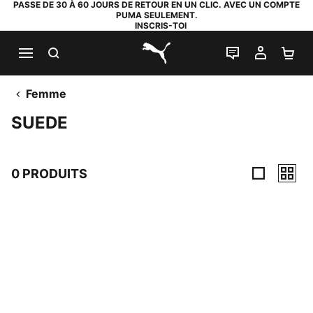
PASSE DE 30 À 60 JOURS DE RETOUR EN UN CLIC. AVEC UN COMPTE
PUMA SEULEMENT.
INSCRIS-TOI
RECHERCHE
LIVE CHAT
MON C
PA
PUMA.com
Femme
SUEDE
0 PRODUITS
0 PRODUITS