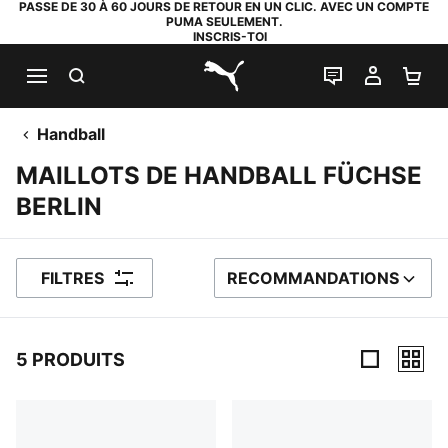
PASSE DE 30 À 60 JOURS DE RETOUR EN UN CLIC. AVEC UN COMPTE
PUMA SEULEMENT.
INSCRIS-TOI
RECHERCHE
LIVE CHAT
MON C
PA
PUMA.com
Handball
MAILLOTS DE HANDBALL FÜCHSE
BERLIN
FILTRES
RECOMMANDATIONS
TRIER PAR
5 PRODUITS
5 PRODUITS