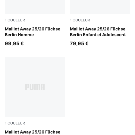
1
COULEUR
1
COULEUR
PUMA Black-Fresh Mint
Maillot Away 25/26 Füchse
PUMA Black-Fresh Mint
Maillot Away 25/26 Füchse
Berlin Homme
Berlin Enfant et Adolescent
99,95 €
79,95 €
1
COULEUR
PUMA Black-Fresh Mint
Maillot Away 25/26 Füchse