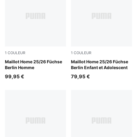
1
COULEUR
1
COULEUR
Power Green-PUMA White
Maillot Home 25/26 Füchse
Power Green-PUMA White
Maillot Home 25/26 Füchse
Berlin Homme
Berlin Enfant et Adolescent
99,95 €
79,95 €