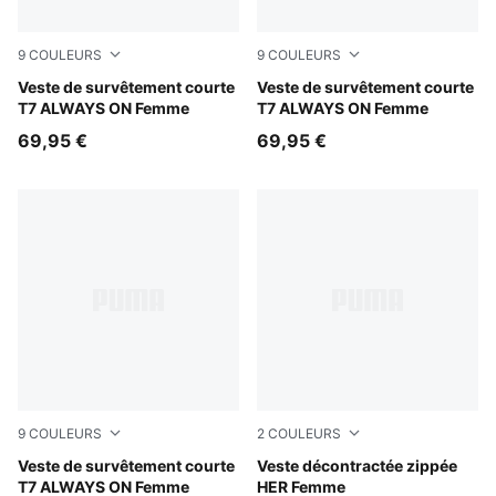
9
COULEURS
9
COULEURS
Misty Pink
Veste de survêtement courte
Inky Depths-Créme De Mint
Veste de survêtement courte
T7 ALWAYS ON Femme
T7 ALWAYS ON Femme
69,95 €
69,95 €
9
COULEURS
2
COULEURS
Garnet Glow-Créme De Mint
Veste de survêtement courte
Inky Depths
Veste décontractée zippée
T7 ALWAYS ON Femme
HER Femme