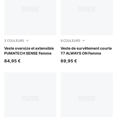
3
COULEURS
9
COULEURS
Inky Depths
Veste oversize et extensible
Buttercream-Créme De Mint
Veste de survêtement courte
PUMATECH SENSE Femme
T7 ALWAYS ON Femme
84,95 €
69,95 €