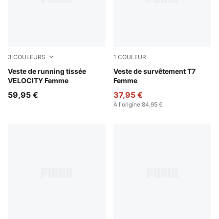
3
COULEURS
1
COULEUR
Puma Black
Veste de running tissée
Puma Black
Veste de survêtement T7
VELOCITY Femme
Femme
59,95 €
37,95 €
À l'origine
:
84,95 €