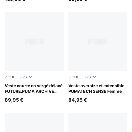
2
COULEURS
3
COULEURS
Puma Black
Veste courte en sergé délavé
Chai Latte
Veste oversize et extensible
FUTURE.PUMA.ARCHIVE
PUMATECH SENSE Femme
Femme
89,95 €
84,95 €