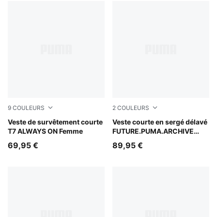
9
COULEURS
2
COULEURS
Créme De Mint-Garnet Glow
Veste de survêtement courte
Cool Blue
Veste courte en sergé délavé
T7 ALWAYS ON Femme
FUTURE.PUMA.ARCHIVE
Femme
69,95 €
89,95 €