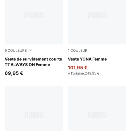
9
COULEURS
1
COULEUR
Puma Black
Veste de survêtement courte
Light Moss
Veste YONA Femme
T7 ALWAYS ON Femme
101,95 €
69,95 €
À l'origine
:
249,95 €