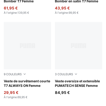
Puma Black
Bomber T7 Femme
Puma Black
Bomber en satin T7 Femme
61,95 €
43,95 €
À l'origine
:
139,95 €
À l'origine
:
99,95 €
9
COULEURS
3
COULEURS
For All Time Red
Veste de survêtement courte
Puma Black
Veste oversize et extensible
T7 ALWAYS ON Femme
PUMATECH SENSE Femme
29,95 €
84,95 €
À l'origine
:
69,95 €