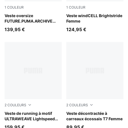
1
COULEUR
1
COULEUR
Puma Black
Veste oversize
Créme De Mint
Veste windCELL Brightstride
FUTURE.PUMA.ARCHIVE
Femme
Femme
139,95 €
124,95 €
2
COULEURS
2
COULEURS
Inky Depths
Veste de running à motif
Mouse Gray
Veste décontractée à
ULTRAWEAVE Lightspeed
carreaux écossais T7 Femme
Femme
159,95 €
89,95 €