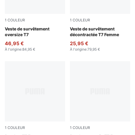
1
COULEUR
1
COULEUR
Puma Black
Veste de survêtement
Puma Black
Veste de survêtement
oversize T7
décontractée T7 Femme
46,95 €
25,95 €
À l'origine
:
84,95 €
À l'origine
:
79,95 €
1
COULEUR
1
COULEUR