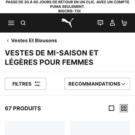
PASSE DE 30 À 60 JOURS DE RETOUR EN UN CLIC. AVEC UN COMPTE
PUMA SEULEMENT.
INSCRIS-TOI
RECHERCHE
LIVE CHAT
MON C
PA
PUMA.com
Vestes Et Blousons
VESTES DE MI-SAISON ET
LÉGÈRES POUR FEMMES
FILTRES
RECOMMANDATIONS
TRIER PAR
67 PRODUITS
67 PRODUITS