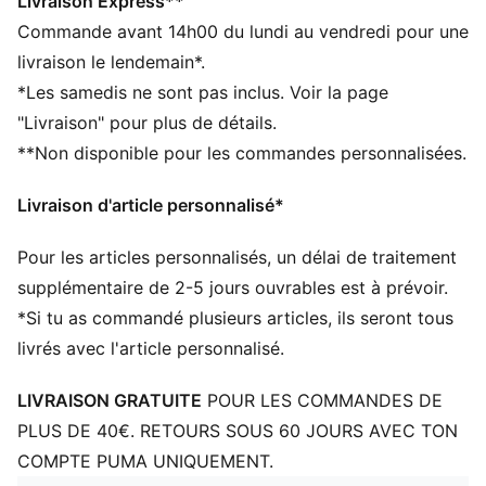
DÉTAILS
Livraison Express**
Coupe : Régulière
Commande avant 14h00 du lundi au vendredi pour une
Matière principale : Dobby
livraison le lendemain*.
Col : Col montant
*Les samedis ne sont pas inclus. Voir la page
Manches longues
"Livraison" pour plus de détails.
Fermeture : Fermeture éclair intégrale
**Non disponible pour les commandes personnalisées.
Longueur : Veste standard
Livraison d'article personnalisé*
Pour les articles personnalisés, un délai de traitement
supplémentaire de 2-5 jours ouvrables est à prévoir.
*Si tu as commandé plusieurs articles, ils seront tous
livrés avec l'article personnalisé.
LIVRAISON GRATUITE
POUR LES COMMANDES DE
PLUS DE 40€. RETOURS SOUS 60 JOURS AVEC TON
COMPTE PUMA UNIQUEMENT.