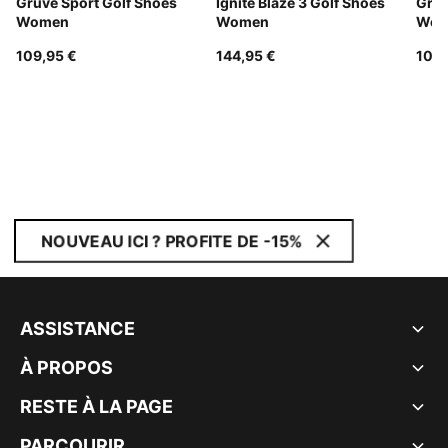
Gruve Sport Golf Shoes
Ignite Blaze 3 Golf Shoes
Gruv
Women
Women
Wom
109,95 €
144,95 €
109,
NOUVEAU ICI ? PROFITE DE -15%
ASSISTANCE
À PROPOS
RESTE À LA PAGE
PARCOURIR