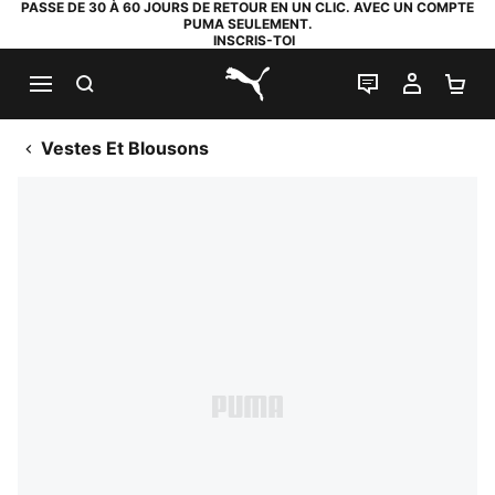
PASSE DE 30 À 60 JOURS DE RETOUR EN UN CLIC. AVEC UN COMPTE
PUMA SEULEMENT.
INSCRIS-TOI
RECHERCHE
LIVE CHAT
MON C
PA
PUMA.com
Vestes Et Blousons