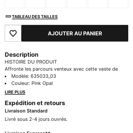
Taille
Taille
Taille
Taille
Taille
Taille
TABLEAU DES TAILLES
AJOUTER AU PANIER
Ajouter aux favoris
Description
HISTOIRE DU PRODUIT
Affronte les parcours venteux avec cette veste de
golf. Confort léger, tissu anti-transpiration et
Modèle
:
635033_03
extensibilité facilitent un swing fluide et une
Couleur
:
Pink Opal
concentration maximale. Les bords et poignets
LIRE PLUS
élastiqués te protègent du vent, pour que tu restes
Expédition et retours
confiante et prête à chaque coup.
Livraison Standard
CARACTÉRISTIQUES + AVANTAGES
Confectionné à partir de matériaux 100 % recyclés,
Livré sous 2-4 jours ouvrés.
hors finitions et décorations