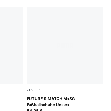
2
FARBEN
UMA White
PUMA Black-Intense Mint-PUMA White
FUTURE 9 MATCH MxSG
Fußballschuhe Unisex
94,95 €