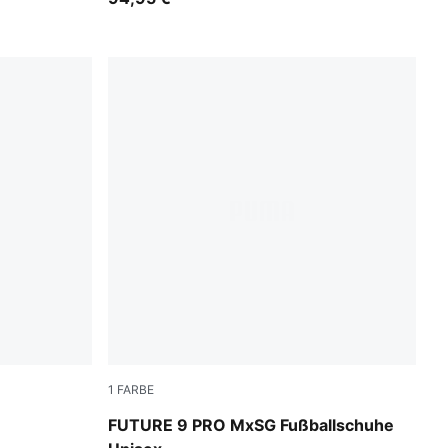
1
FARBE
-Ultra Red
Sugared Almond-PUMA White-Ultra Red-PU
FUTURE 9 PRO MxSG Fußballschuhe