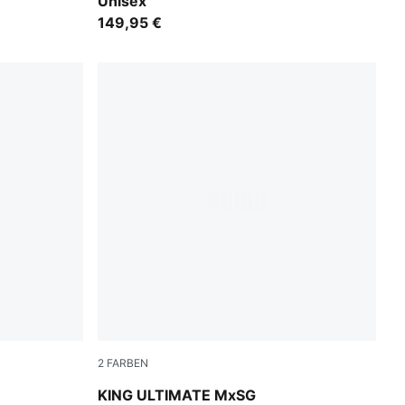
Unisex
149,95 €
2
FARBEN
nt Blue
PUMA Black-Heat Fire-PUMA Silver
KING ULTIMATE MxSG