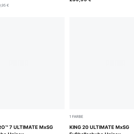
,95 €
1
FARBE
PUMA Black-PUMA White
Sugared Almond-PUMA Black
RO™ 7 ULTIMATE MxSG
KING 20 ULTIMATE MxSG