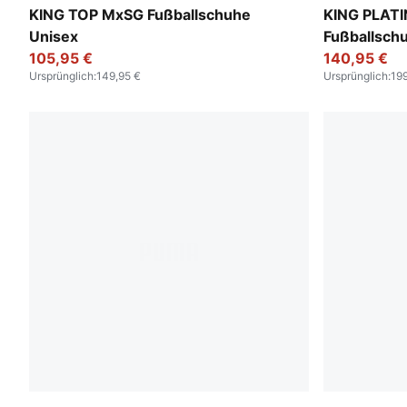
PUMA Black-PUMA White
PUMA Black
KING TOP MxSG Fußballschuhe
KING PLAT
Unisex
Fußballsch
105,95 €
140,95 €
Ursprünglich
:
149,95 €
Ursprünglich
:
199