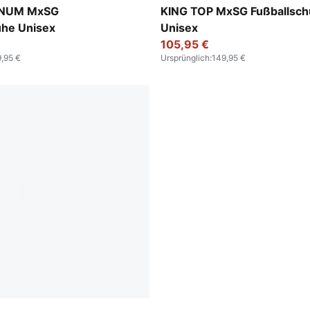
-PUMA Black-Metallic Gold
PUMA White-PUMA Black
INUM MxSG
KING TOP MxSG Fußballsc
uhe Unisex
Unisex
105,95 €
,95 €
Ursprünglich
:
149,95 €