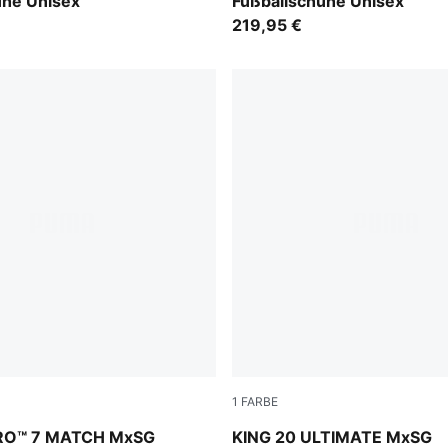
uhe Unisex
Fußballschuhe Unisex
219,95 €
1
FARBE
PUMA Black-PUMA White
Silver Mist-Blue Jewel-Vibra
RO™ 7 MATCH MxSG
KING 20 ULTIMATE MxSG