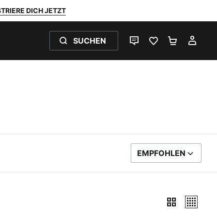
TRIERE DICH JETZT
SUCHEN
LIVE-CHAT
FAVORITEN 0
WARENKO
MEI
EMPFOHLEN
SORTIEREN NACH