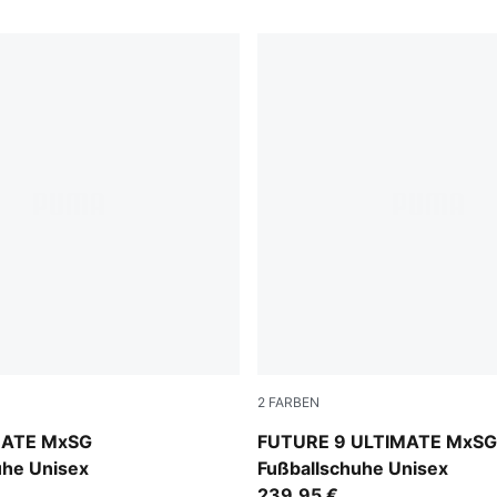
2
FARBEN
-PUMA Silver-Glowing Red-PUMA Black
PUMA Black-Intense Mint-P
MATE MxSG
FUTURE 9 ULTIMATE MxSG
uhe Unisex
Fußballschuhe Unisex
239,95 €