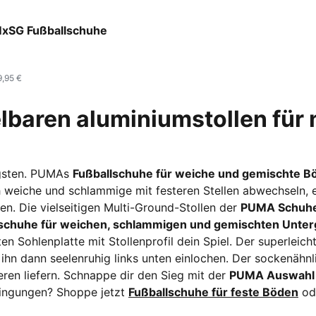
k-PUMA White-PUMA Gold
xSG Fußballschuhe
9,95 €
lbaren aluminiumstollen für
igsten. PUMAs
Fußballschuhe für weiche und gemischte B
ch weiche und schlammige mit festeren Stellen abwechseln,
en. Die vielseitigen Multi-Ground-Stollen der
PUMA Schuhe
lschuhe für weichen, schlammigen und gemischten Unte
 Sohlenplatte mit Stollenprofil dein Spiel. Der superleichte 
hn dann seelenruhig links unten einlochen. Der sockenähnlich
ren liefern. Schnappe dir den Sieg mit der
PUMA Auswahl 
dingungen? Shoppe jetzt
Fußballschuhe für feste Böden
od