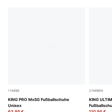
18 Produkte
1
FARBE
2
FARBEN
PUMA White-PUMA Silver-Glowing Red
PUMA White
KING PRO MxSG Fußballschuhe
KING ULTI
Unisex
Fußballsch
63,95 €
110,95 €