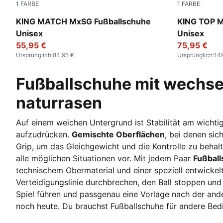
1
FARBE
1
FARBE
PUMA Black-PUMA White-Cool Dark Gray
PUMA Blac
KING MATCH MxSG Fußballschuhe
KING TOP M
Unisex
Unisex
55,95 €
75,95 €
Ursprünglich
:
84,95 €
Ursprünglich
:
14
Fußballschuhe mit wechse
naturrasen
Auf einem weichen Untergrund ist Stabilität am wicht
aufzudrücken.
Gemischte Oberflächen
, bei denen si
Grip, um das Gleichgewicht und die Kontrolle zu behalt
alle möglichen Situationen vor. Mit jedem Paar
Fußbal
technischem Obermaterial und einer speziell entwickelten
Verteidigungslinie durchbrechen, den Ball stoppen und i
Spiel führen und passgenau eine Vorlage nach der ande
noch heute. Du brauchst Fußballschuhe für andere Be