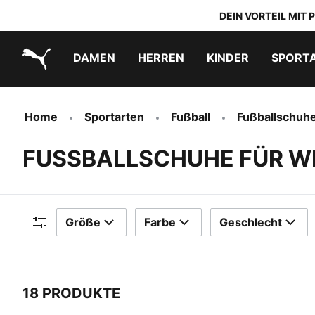
DEIN VORTEIL MIT
DAMEN
HERREN
KINDER
SPORT
PUMA.com
PUMA x TRANSFORMERS
PUMA x DORA THE EXPLORER
Schuhe zum Reinschlüpfen
Home
Sportarten
Fußball
Fußballschuh
FUSSBALLSCHUHE FÜR W
Größe
Farbe
Geschlecht
Filter
18 PRODUKTE