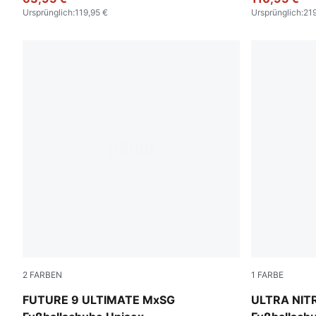
Ursprünglich
:
119,95 €
Ursprünglich
:
219
2
FARBEN
1
FARBE
Sugared Almond-PUMA White-Ultra Red-PUMA Black
Ultra Red-
FUTURE 9 ULTIMATE MxSG
ULTRA NIT