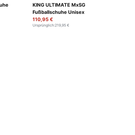
PUMA Silver-PUMA Black-Sun Struck-PUMA 
huhe
KING ULTIMATE MxSG
Fußballschuhe Unisex
110,95 €
Ursprünglich
:
219,95 €