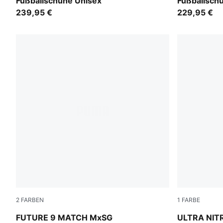
Fußballschuhe Unisex
Fußballsch
239,95 €
229,95 €
2
FARBEN
1
FARBE
Sugared Almond-PUMA White-Ultra Red-PUMA Black
Ultra Red-
FUTURE 9 MATCH MxSG
ULTRA NIT