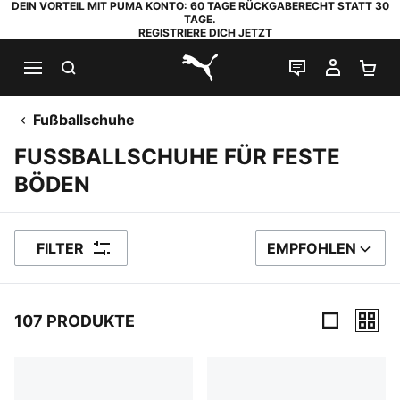
DEIN VORTEIL MIT PUMA KONTO: 60 TAGE RÜCKGABERECHT STATT 30
TAGE.
REGISTRIERE DICH JETZT
SUCHEN
LIVE-CHAT
MEIN K
WA
PUMA.com
Fußballschuhe
FUSSBALLSCHUHE FÜR FESTE
BÖDEN
FILTER
EMPFOHLEN
SORTIEREN NACH
107 PRODUKTE
107 Produkte