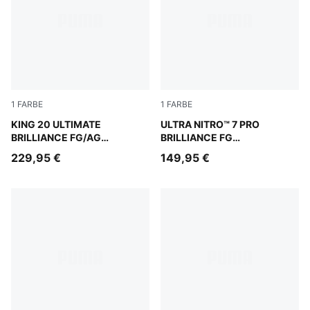
1
FARBE
1
FARBE
PUMA White-Ultra Orange-Pink Alert-Light Aqua
KING 20 ULTIMATE
PUMA White-Ultra Orange-Pi
ULTRA NITRO™ 7 PRO
BRILLIANCE FG/AG
BRILLIANCE FG
Fußballschuhe Damen
Fußballschuhe Damen
229,95 €
149,95 €