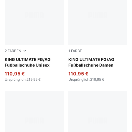
2
FARBEN
1
FARBE
PUMA White-PUMA Silver-Glowing Red-PUMA Black
KING ULTIMATE FG/AG
PUMA Silver-PUMA Black-S
KING ULTIMATE FG/AG
Fußballschuhe Unisex
Fußballschuhe Damen
110,95 €
110,95 €
Ursprünglich
:
219,95 €
Ursprünglich
:
219,95 €