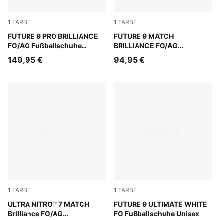
1
FARBE
1
FARBE
PUMA White-Ultra Orange-Pink Alert-Light Aqua
FUTURE 9 PRO BRILLIANCE
PUMA White-Ultra Orange-Pi
FUTURE 9 MATCH
FG/AG Fußballschuhe
BRILLIANCE FG/AG
Damen
Fußballschuhe Damen
149,95 €
94,95 €
1
FARBE
1
FARBE
PUMA White-Ultra Orange-Pink Alert-Light Aqua
ULTRA NITRO™ 7 MATCH
PUMA White-Luminous Blue-
FUTURE 9 ULTIMATE WHITE
Brilliance FG/AG
FG Fußballschuhe Unisex