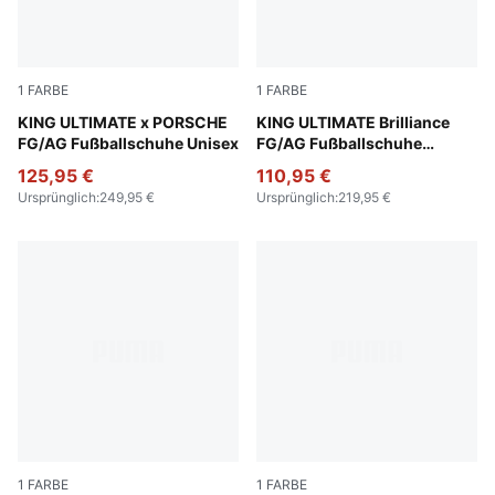
1
FARBE
1
FARBE
Olive Drab-PUMA Black-PUMA Gold
KING ULTIMATE x PORSCHE
PUMA White-Clyde Royal-Pu
KING ULTIMATE Brilliance
FG/AG Fußballschuhe Unisex
FG/AG Fußballschuhe
Damen
125,95 €
110,95 €
Ursprünglich
:
249,95 €
Ursprünglich
:
219,95 €
1
FARBE
1
FARBE