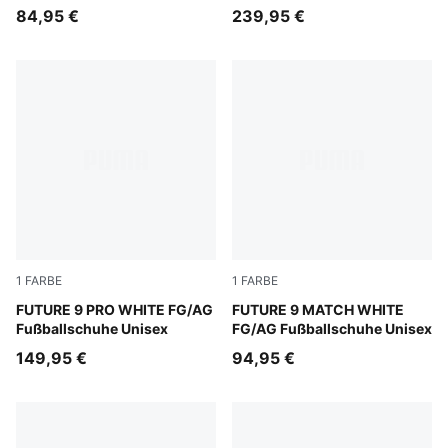
Fußballschuhe Damen
84,95 €
239,95 €
1
FARBE
1
FARBE
PUMA White-Luminous Blue-Luminous Pink
FUTURE 9 PRO WHITE FG/AG
PUMA White-Luminous Blue-
FUTURE 9 MATCH WHITE
Fußballschuhe Unisex
FG/AG Fußballschuhe Unisex
149,95 €
94,95 €