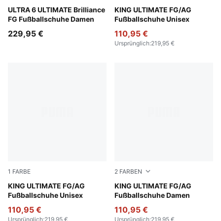
PUMA White-Fizzy Apple-Bright Aqua-Pure Magenta
ULTRA 6 ULTIMATE Brilliance
PUMA Black-PUMA White-Co
KING ULTIMATE FG/AG
FG Fußballschuhe Damen
Fußballschuhe Unisex
229,95 €
110,95 €
Ursprünglich
:
219,95 €
1
FARBE
2
FARBEN
PUMA Silver-PUMA Black-Sun Struck-PUMA White
KING ULTIMATE FG/AG
PUMA White-PUMA Silver-G
KING ULTIMATE FG/AG
Fußballschuhe Unisex
Fußballschuhe Damen
110,95 €
110,95 €
Ursprünglich
:
219,95 €
Ursprünglich
:
219,95 €