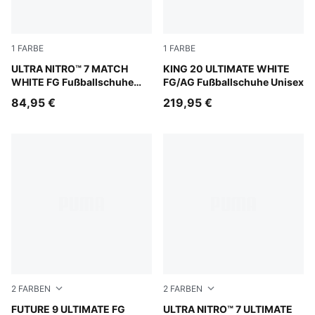
1
FARBE
1
FARBE
PUMA White-Yellow Alert-Heat Fire
ULTRA NITRO™ 7 MATCH
PUMA White-Luminous Blue-E
KING 20 ULTIMATE WHITE
WHITE FG Fußballschuhe
FG/AG Fußballschuhe Unisex
Unisex
84,95 €
219,95 €
2
FARBEN
2
FARBEN
PUMA Black-Intense Mint-PUMA White
FUTURE 9 ULTIMATE FG
PUMA Black-Intense Mint
ULTRA NITRO™ 7 ULTIMATE