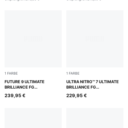
1
FARBE
1
FARBE
PUMA White-Ultra Orange-Pink Alert-Light Aqua
FUTURE 9 ULTIMATE
PUMA White-Ultra Orange-Pi
ULTRA NITRO™ 7 ULTIMATE
BRILLIANCE FG
BRILLIANCE FG
Fußballschuhe Damen
Fußballschuhe Damen
239,95 €
229,95 €