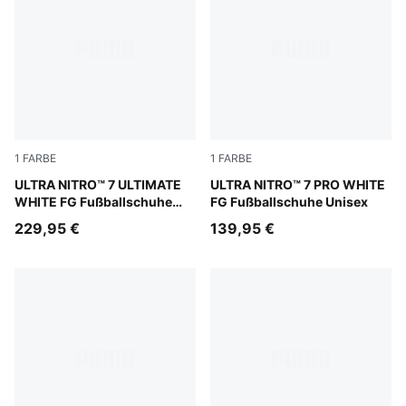
1
FARBE
1
FARBE
PUMA White-Yellow Alert-Heat Fire
ULTRA NITRO™ 7 ULTIMATE
PUMA White-Yellow Alert-He
ULTRA NITRO™ 7 PRO WHITE
WHITE FG Fußballschuhe
FG Fußballschuhe Unisex
Unisex
229,95 €
139,95 €