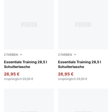
2
FARBEN
2
FARBEN
Wild Pink
Essentials Training 28,5 l
Puma Black
Essentials Training 28,5 l
Schultertasche
Schultertasche
26,95 €
26,95 €
Ursprünglich
:
39,95 €
Ursprünglich
:
39,95 €