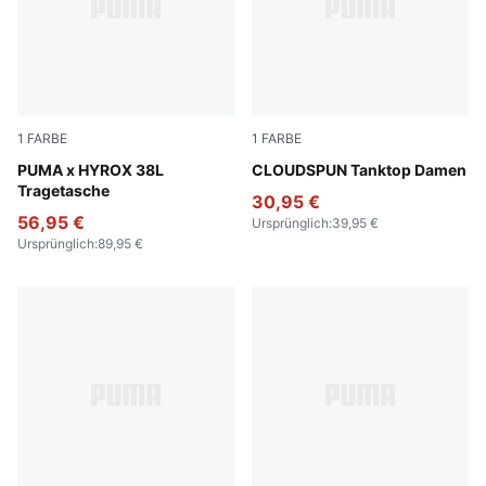
1
FARBE
1
FARBE
Puma Black
PUMA x HYROX 38L
Puma Black
CLOUDSPUN Tanktop Damen
Tragetasche
30,95 €
56,95 €
Ursprünglich
:
39,95 €
Ursprünglich
:
89,95 €