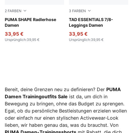
2
FARBEN
3
FARBEN
Puma Black
PUMA SHAPE Radlerhose
Baltic Sea Blue
TAD ESSENTIALS 7/8-
Damen
Leggings Damen
33,95 €
33,95 €
Ursprünglich
:
39,95 €
Ursprünglich
:
39,95 €
Bereit, deine Grenzen neu zu definieren? Der
PUMA
Damen Trainingoutfits Sale
ist da, um dich in
Bewegung zu bringen, ohne das Budget zu sprengen.
Egal, ob du persönliche Bestleistungen erzielen wollen
oder einfach nur einen stylischen Activewear-Look
lieben, wir haben genau das, was du brauchst. Von
PUMA Damen-Trainingsshorts
mit Rabatt, die dich