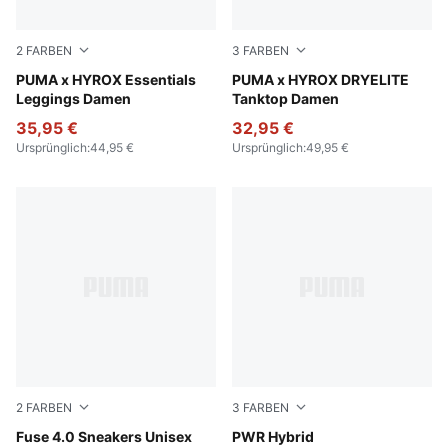
2
FARBEN
3
FARBEN
Puma Black
PUMA x HYROX Essentials
Puma Black
PUMA x HYROX DRYELITE
Leggings Damen
Tanktop Damen
35,95 €
32,95 €
Ursprünglich
:
44,95 €
Ursprünglich
:
49,95 €
2
FARBEN
3
FARBEN
PUMA Black-Cast Iron-Gum-PUMA White
Fuse 4.0 Sneakers Unisex
PUMA Black-Cool Dark Gra
PWR Hybrid