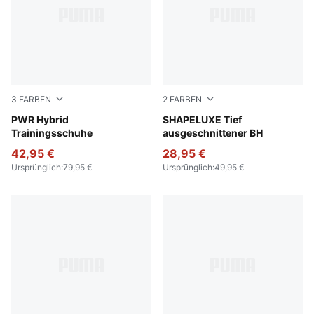
3
FARBEN
2
FARBEN
PUMA White-Apple Spritz-PUMA Black
PWR Hybrid
Puma Black
SHAPELUXE Tief
Trainingsschuhe
ausgeschnittener BH
42,95 €
28,95 €
Ursprünglich
:
79,95 €
Ursprünglich
:
49,95 €