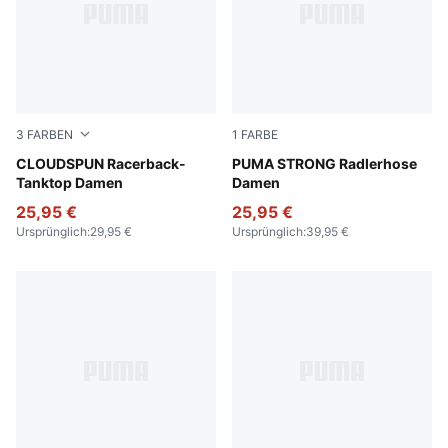
3
FARBEN
1
FARBE
Puma White
CLOUDSPUN Racerback-
Puma Black
PUMA STRONG Radlerhose
Tanktop Damen
Damen
25,95 €
25,95 €
Ursprünglich
:
29,95 €
Ursprünglich
:
39,95 €