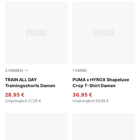
3
FARBEN
1
FARBE
Chocolate Brown
TRAIN ALL DAY
Puma Black
PUMA x HYROX Shapeluxe
Trainingsshorts Damen
Crop T-Shirt Damen
28,95 €
36,95 €
Ursprünglich
:
37,95 €
Ursprünglich
:
59,95 €