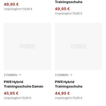
Trainingsschuhe
49,95 €
49,95 €
Ursprünglich
:
119,95 €
Ursprünglich
:
79,95 €
3
FARBEN
3
FARBEN
PUMA White-Fresh Water-Baltic Sea Blue
PWR Hybrid
Baltic Sea Blue-Lux Lime-P
PWR Hybrid
Trainingsschuhe Damen
Trainingsschuhe
45,95 €
44,95 €
Ursprünglich
:
79,95 €
Ursprünglich
:
79,95 €