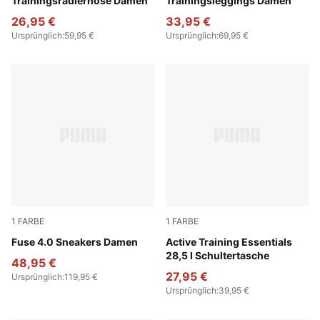
Trainingsradlerhose Damen
Trainingsleggings Damen
26,95 €
33,95 €
Ursprünglich
:
59,95 €
Ursprünglich
:
69,95 €
1
FARBE
1
FARBE
PUMA Black-Intense Lavender-PUMA Silver
Fuse 4.0 Sneakers Damen
Dark Loden-Rosy Outlook-C
Active Training Essentials
28,5 l Schultertasche
48,95 €
27,95 €
Ursprünglich
:
119,95 €
Ursprünglich
:
39,95 €