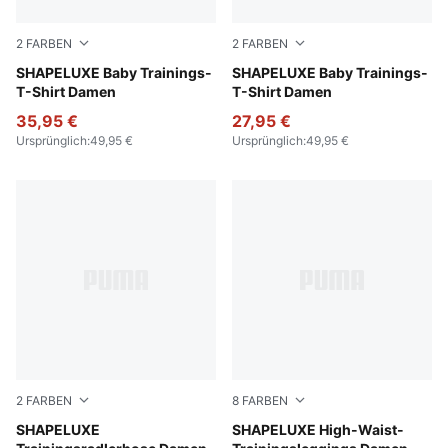
2
FARBEN
2
FARBEN
Deep Plum
SHAPELUXE Baby Trainings-
Puma Black
SHAPELUXE Baby Trainings-
T-Shirt Damen
T-Shirt Damen
35,95 €
27,95 €
Ursprünglich
:
49,95 €
Ursprünglich
:
49,95 €
2
FARBEN
8
FARBEN
Deep Plum
SHAPELUXE
Baltic Sea Blue
SHAPELUXE High-Waist-