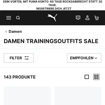
DEIN VORTEIL MIT PUMA KONTO: 60 TAGE RÜCKGABERECHT STATT 30
TAGE.
REGISTRIERE DICH JETZT
SUCHEN
LIVE-CHAT
MEIN K
WA
PUMA.com
Damen
DAMEN TRAININGSOUTFITS SALE
FILTER
EMPFOHLEN
SORTIEREN NACH
143 PRODUKTE
143 Produkte