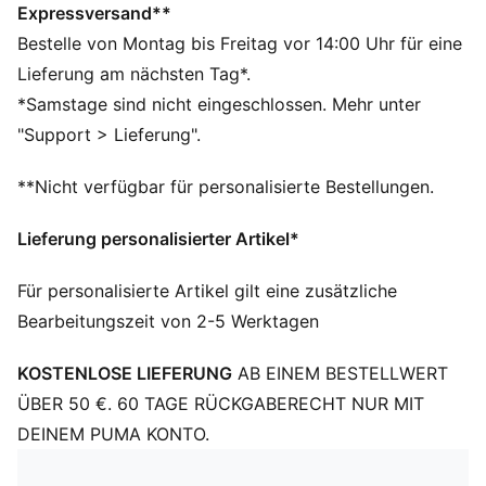
Länge: Regulär
Expressversand**
Ausschnitt: Rundhalsausschnitt
Bestelle von Montag bis Freitag vor 14:00 Uhr für eine
Hauptmaterial: Single Jersey
Lieferung am nächsten Tag*.
Kurze Ärmel
*Samstage sind nicht eingeschlossen. Mehr unter
PUMA Kinder: Empfohlen für jüngere Kinder zwischen
"Support > Lieferung".
4 und 8 Jahren
**Nicht verfügbar für personalisierte Bestellungen.
Lieferung personalisierter Artikel*
Für personalisierte Artikel gilt eine zusätzliche
Bearbeitungszeit von 2-5 Werktagen
KOSTENLOSE LIEFERUNG
AB EINEM BESTELLWERT
ÜBER 50 €. 60 TAGE RÜCKGABERECHT NUR MIT
DEINEM PUMA KONTO.