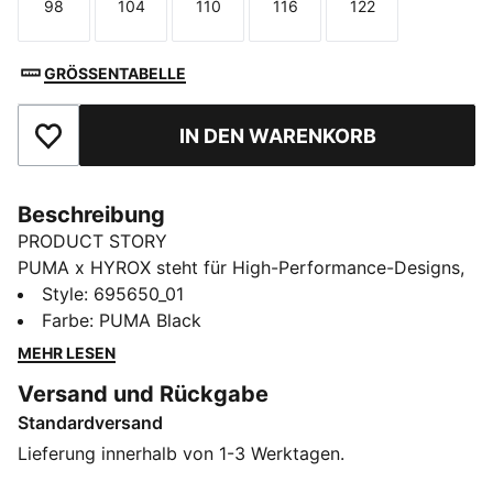
98
104
110
116
122
Größe
Größe
Größe
Größe
Größe
GRÖSSENTABELLE
IN DEN WARENKORB
Zu Favoriten hinzufügen
Beschreibung
PRODUCT STORY
PUMA x HYROX steht für High-Performance-Designs,
die speziell für das ultimative Fitness-Race entwickelt
Style
:
695650_01
wurden. Die lockere Passform bietet viel Platz für
Farbe
:
PUMA Black
Spiel, Spaß und jede Menge Bewegung.
MEHR LESEN
FEATURES + VORTEILE
Versand und Rückgabe
Hergestellt aus mindestens 20 % recycelter Baumwolle
Standardversand
DETAILS
Entworfen für: Alltagsbekleidung
Lieferung innerhalb von 1-3 Werktagen.
Passform: Relaxed