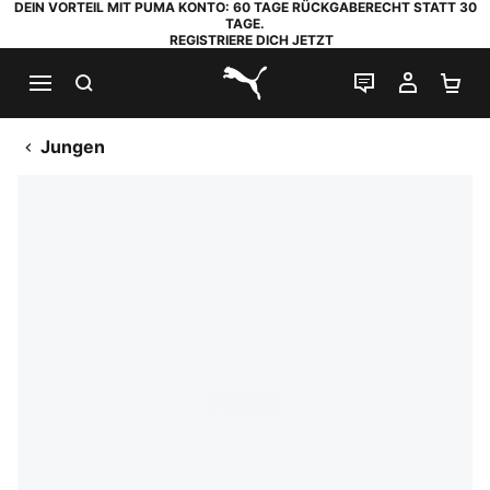
DEIN VORTEIL MIT PUMA KONTO: 60 TAGE RÜCKGABERECHT STATT 30
TAGE.
REGISTRIERE DICH JETZT
SUCHEN
LIVE-CHAT
MEIN K
WA
PUMA.com
Jungen