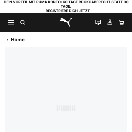
DEIN VORTEIL MIT PUMA KONTO: 60 TAGE RÜCKGABERECHT STATT 30
TAGE.
REGISTRIERE DICH JETZT
SUCHEN
LIVE-CHAT
MEIN K
WA
PUMA.com
Home