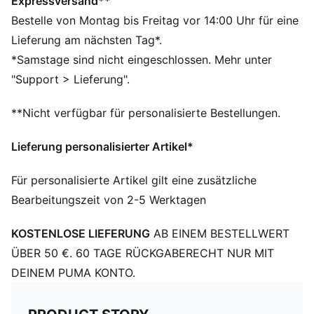
DETAILS
Expressversand**
Regular Fit
Bestelle von Montag bis Freitag vor 14:00 Uhr für eine
Geschlossener Saum
Lieferung am nächsten Tag*.
Gerippte Bündchen
*Samstage sind nicht eingeschlossen. Mehr unter
Elastischer Bund mit Tunnelzügen innen
"Support > Lieferung".
Seitentaschen
PUMA Branding-Details
**Nicht verfügbar für personalisierte Bestellungen.
100% Polyester recycelt
Lieferung personalisierter Artikel*
Für personalisierte Artikel gilt eine zusätzliche
Bearbeitungszeit von 2-5 Werktagen
KOSTENLOSE LIEFERUNG
AB EINEM BESTELLWERT
ÜBER 50 €. 60 TAGE RÜCKGABERECHT NUR MIT
DEINEM PUMA KONTO.