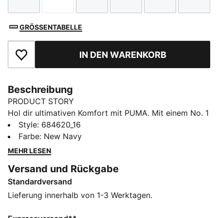
Größe
Größe
Größe
Größe
Größe
Größe
GRÖSSENTABELLE
IN DEN WARENKORB
Zu Favoriten hinzufügen
Beschreibung
PRODUCT STORY
Hol dir ultimativen Komfort mit PUMA. Mit einem No. 1
Logo als Gummiprint, Paspel-Details und einem
Style
:
684620_16
elastischen Bund mit Kordelzug innen für eine
Farbe
:
New Navy
individuelle Passform. Gerippte Bündchen sorgen für
MEHR LESEN
ein elegantes Finish und machen diese Hose perfekt
Versand und Rückgabe
für deinen Alltag.
Standardversand
FEATURES + VORTEILE
Aus 100 % recyceltem Material, Besatz und Deko sind
Lieferung innerhalb von 1-3 Werktagen.
ausgenommen