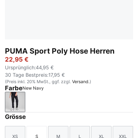
PUMA Sport Poly Hose Herren
22,95 €
Ursprünglich
:
44,95 €
30 Tage Bestpreis
:
17,95 €
(Preis inkl. 20% MwSt., ggf. zzgl.
Versand.
)
Farbe
New Navy
New Navy
Grösse
XS
S
M
L
XL
XXL