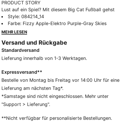
PRODUCT STORY
Lust auf ein Spiel? Mit diesem Big Cat Fußball gehst
du ins Trainingsgelände, spielst auf der Straße oder
Style
:
084214_14
wo immer du Lust hast. Der Ball aus 12 Waben ist
Farbe
:
Fizzy Apple-Elektro Purple-Gray Skies
maschinell vernäht und so konzipiert, dass er seine
MEHR LESEN
Form bei jedem präzisen Pass oder Schuss auf den
Versand und Rückgabe
langen Pfosten behält.
Standardversand
DETAILS
12 Panels
Lieferung innerhalb von 1-3 Werktagen.
Maschinell vernäht
Glänzendes TPU
Expressversand**
PUMA Cat Detail
Bestelle von Montag bis Freitag vor 14:00 Uhr für eine
Mehrfarbig
Lieferung am nächsten Tag*.
100% Thermoplastisches Polyurethan
*Samstage sind nicht eingeschlossen. Mehr unter
"Support > Lieferung".
**Nicht verfügbar für personalisierte Bestellungen.