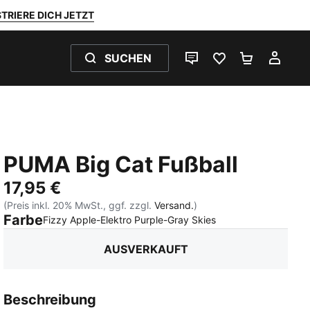
TRIERE DICH JETZT
SUCHEN
LIVE-CHAT
FAVORITEN 0
WARENKO
MEI
PUMA Big Cat Fußball
17,95 €
(Preis inkl. 20% MwSt., ggf. zzgl.
Versand.
)
Farbe
:
Ausverkauft
Fizzy Apple-Elektro Purple-Gray Skies
AUSVERKAUFT
Beschreibung