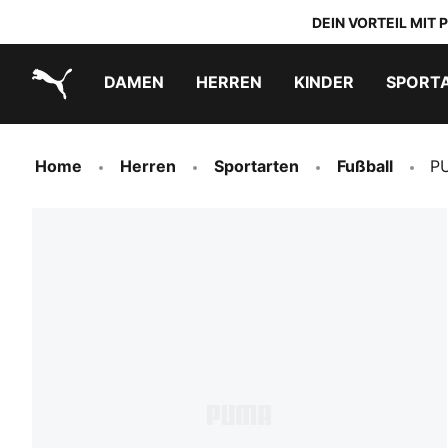
DEIN VORTEIL MIT
DAMEN
HERREN
KINDER
SPORT
PUMA.com
PUMA x TRANSFORMERS
PUMA x DORA THE EXPLORER
Schuhe zum Reinschlüpfen
Home
Herren
Sportarten
Fußball
PU