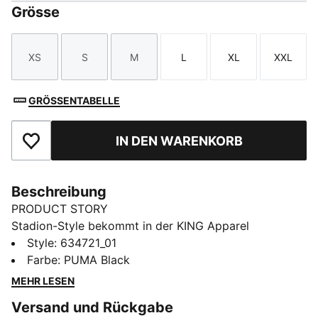
Grösse
XS
S
M
L
XL
XXL
Größe
Größe
Größe
Größe
Größe
Größe
GRÖSSENTABELLE
IN DEN WARENKORB
Zu Favoriten hinzufügen
Beschreibung
PRODUCT STORY
Stadion-Style bekommt in der KING Apparel
Collection ein königliches Upgrade. Entwickelt als
Style
:
634721_01
perfektes Match zum ikonischen KING Indoor Schuh,
Farbe
:
PUMA Black
verbindet diese Capsule Fußball-Vibes mit klassischem
MEHR LESEN
Streetstyle. Von den Archiven inspirierte Pieces wie
Versand und Rückgabe
Fußballtrikots, Drill-Tops und Cargohosen werden mit