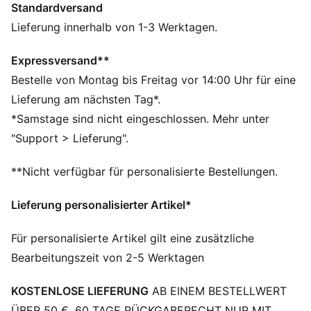
Standardversand
auffälligen Streifen, knalligen Farben und dem
charakteristischen KING Logo neu interpretiert. Lang
Lieferung innerhalb von 1-3 Werktagen.
lebe der KING.
FEATURES + VORTEILE
Expressversand**
Hergestellt aus mindestens 20 % recycelter
Bestelle von Montag bis Freitag vor 14:00 Uhr für eine
Baumwolle.
Lieferung am nächsten Tag*.
DETAILS
*Samstage sind nicht eingeschlossen. Mehr unter
Passform: Oversized
"Support > Lieferung".
Hauptmaterial: Frottee
Länge: Regulär
**Nicht verfügbar für personalisierte Bestellungen.
Bundhöhe: Niedriger Schritt
Taschen: Seitentasche
Lieferung personalisierter Artikel*
Für personalisierte Artikel gilt eine zusätzliche
Bearbeitungszeit von 2-5 Werktagen
KOSTENLOSE LIEFERUNG
AB EINEM BESTELLWERT
ÜBER 50 €. 60 TAGE RÜCKGABERECHT NUR MIT