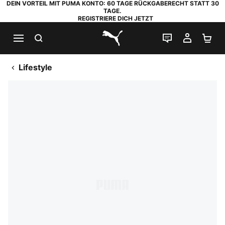
DEIN VORTEIL MIT PUMA KONTO: 60 TAGE RÜCKGABERECHT STATT 30
TAGE.
REGISTRIERE DICH JETZT
SUCHEN
LIVE-CHAT
MEIN K
WA
PUMA.com
Lifestyle