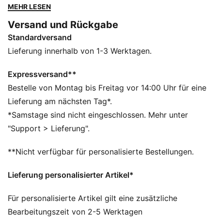
Farben des Vereins wie deine Idole, wenn du dich auf
MEHR LESEN
den Spieltag vorbereitest oder deine Loyalität im
Versand und Rückgabe
Alltag zeigst. Mit Style und Komfort bist du damit
Standardversand
beim Training oder auf der Straße immer bereit für
Action.
Lieferung innerhalb von 1-3 Werktagen.
FEATURES + VORTEILE
dryCELL: Hochfunktionale Materialien leiten den
Expressversand**
Schweiß weg von deiner Haut und halten dich beim
Bestelle von Montag bis Freitag vor 14:00 Uhr für eine
Training angenehm trocken.
Lieferung am nächsten Tag*.
Aus 100 % recyceltem Material. Besatz und Deko sind
*Samstage sind nicht eingeschlossen. Mehr unter
ausgenommen
"Support > Lieferung".
DETAILS
Passform: Slim
**Nicht verfügbar für personalisierte Bestellungen.
Hauptmaterial: Jerseystoff
Ausschnitt: Rundhalsausschnitt
Lieferung personalisierter Artikel*
Lange Ärmel
Verschluss: Viertellanger Reißverschluss
Für personalisierte Artikel gilt eine zusätzliche
Länge: Regulär
Bearbeitungszeit von 2-5 Werktagen
Club und PUMA Branding-Details