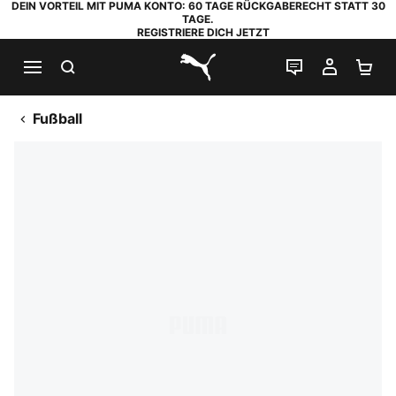
DEIN VORTEIL MIT PUMA KONTO: 60 TAGE RÜCKGABERECHT STATT 30
TAGE.
REGISTRIERE DICH JETZT
SUCHEN
LIVE-CHAT
MEIN K
WA
PUMA.com
Fußball