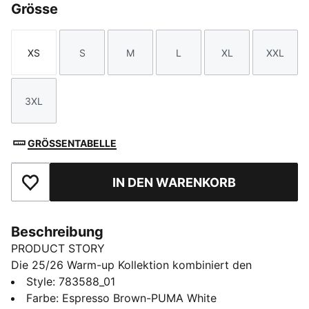
Grösse
XS
S
M
L
XL
XXL
Größe
Größe
Größe
Größe
Größe
Größe
3XL
Größe
GRÖSSENTABELLE
IN DEN WARENKORB
Zu Favoriten hinzufügen
Beschreibung
PRODUCT STORY
Die 25/26 Warm-up Kollektion kombiniert den
legendären Style des Clubs mit leistungsorientiertem
Style
:
783588_01
Design. Mit dieser Kollektion repräsentierst du die
Farbe
:
Espresso Brown-PUMA White