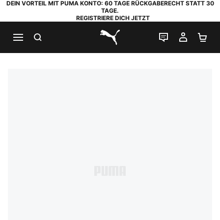
DEIN VORTEIL MIT PUMA KONTO: 60 TAGE RÜCKGABERECHT STATT 30
TAGE.
REGISTRIERE DICH JETZT
SUCHEN
LIVE-CHAT
MEIN K
WA
PUMA.com