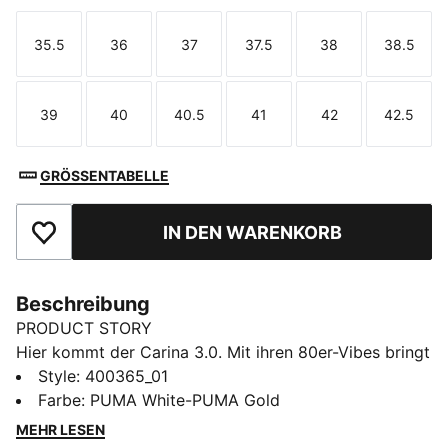
35.5
36
37
37.5
38
38.5
Größe
Größe
Größe
Größe
Größe
Größe
39
40
40.5
41
42
42.5
Größe
Größe
Größe
Größe
Größe
Größe
GRÖSSENTABELLE
IN DEN WARENKORB
Zu Favoriten hinzufügen
Beschreibung
PRODUCT STORY
Hier kommt der Carina 3.0. Mit ihren 80er-Vibes bringt
diese klassische Tennis-Silhouette den entspannten
Style
:
400365_01
Beach-Style Kaliforniens direkt in deinen Look. Der
Farbe
:
PUMA White-PUMA Gold
Carina 3.0 bleibt seinem beliebten Look treu, aber
MEHR LESEN