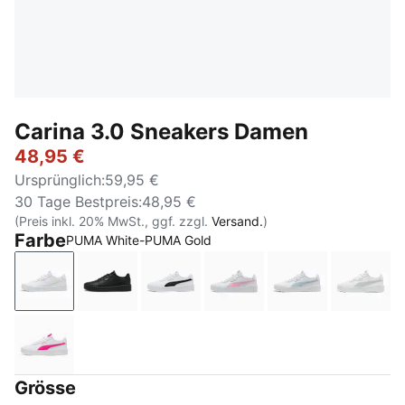
Carina 3.0 Sneakers Damen
48,95 €
Ursprünglich
:
59,95 €
30 Tage Bestpreis
:
48,95 €
(Preis inkl. 20% MwSt., ggf. zzgl.
Versand.
)
Farbe
PUMA White-PUMA Gold
PUMA White-PUMA Gold
PUMA Black-PUMA Gold
PUMA White-PUMA Black-PUMA 
PUMA White-Pink Shimm
PUMA White-Lu
PUMA 
PUMA White-Pink Opal
Grösse