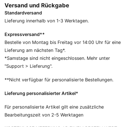
geht mit ein paar Updates in die Zukunft.
Versand und Rückgabe
FEATURES + VORTEILE
Standardversand
Das Obermaterial der Schuhe besteht zu mindestens
30 % aus recycelten Materialien
Lieferung innerhalb von 1-3 Werktagen.
SOFTFOAM+: Bequeme Innensohle mit Step-in-
Komfort, die dank der extradicken Ferse für eine
Expressversand**
weiche Dämpfung sorgt
Bestelle von Montag bis Freitag vor 14:00 Uhr für eine
DETAILS
Lieferung am nächsten Tag*.
Reguläre Breite
*Samstage sind nicht eingeschlossen. Mehr unter
Absatzart: Flach
"Support > Lieferung".
Schnürung
Zehentyp: Abgerundet
**Nicht verfügbar für personalisierte Bestellungen.
PUMA Branding-Details
Obermaterial: Leder, Synthetik; Futter: Textil;
Lieferung personalisierter Artikel*
Innensohle: Textil; Zwischensohle: Gummi; Laufsohle:
Gummi
Für personalisierte Artikel gilt eine zusätzliche
Bearbeitungszeit von 2-5 Werktagen