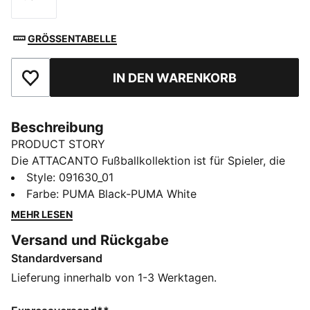
Größe
GRÖSSENTABELLE
IN DEN WARENKORB
Zu Favoriten hinzufügen
Beschreibung
PRODUCT STORY
Die ATTACANTO Fußballkollektion ist für Spieler, die
Tempo und Style aufs Spielfeld bringen. Diese
Style
:
091630_01
Kollektion kombiniert leichte Trikots, Shorts,
Farbe
:
PUMA Black-PUMA White
Ausrüstung und Torwarthandschuhe mit starken, von
MEHR LESEN
Geschwindigkeit inspirierten Designs – für maximalen
Versand und Rückgabe
Komfort und Konzentration auf dem Platz. Sieh gut
Standardversand
aus, beweg dich schnell und beherrsche jeden
Augenblick mit ATTACANTO.
Lieferung innerhalb von 1-3 Werktagen.
FEATURES + VORTEILE