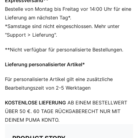
Hergestellt aus mindestens 50 % recycelten
Expressversand**
Materialien.
Bestelle von Montag bis Freitag vor 14:00 Uhr für eine
DETAILS
Lieferung am nächsten Tag*.
Taschenart: Hauptfach
*Samstage sind nicht eingeschlossen. Mehr unter
Verstellbare, gepolsterte Schulterriemen
"Support > Lieferung".
Seitliches Mesh-Fach
Fassungsvermögen: 41 l
**Nicht verfügbar für personalisierte Bestellungen.
Abmessungen: H 28 cm x B 55 cm x T 27 cm
PUMA Branding-Details
Lieferung personalisierter Artikel*
Für personalisierte Artikel gilt eine zusätzliche
Bearbeitungszeit von 2-5 Werktagen
KOSTENLOSE LIEFERUNG
AB EINEM BESTELLWERT
ÜBER 50 €. 60 TAGE RÜCKGABERECHT NUR MIT
DEINEM PUMA KONTO.