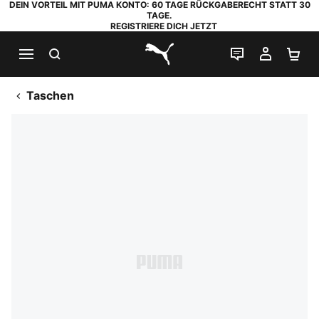
DEIN VORTEIL MIT PUMA KONTO: 60 TAGE RÜCKGABERECHT STATT 30
TAGE.
REGISTRIERE DICH JETZT
SUCHEN
LIVE-CHAT
MEIN K
WA
PUMA.com
Taschen