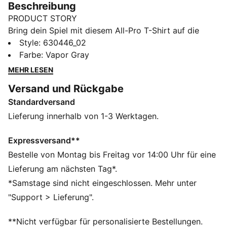
Beschreibung
PRODUCT STORY
Bring dein Spiel mit diesem All-Pro T-Shirt auf die
nächste Stufe. Das atmungsaktive Material hält dich
Style
:
630446_02
kühl und trocken, während dir die kurzen Ärmel die
Farbe
:
Vapor Gray
nötige Bewegungsfreiheit geben, um an den
MEHR LESEN
Verteidigern vorbeizuziehen. Wenn das Spiel auf der
Versand und Rückgabe
Kippe steht, kannst du dich auf dieses Essential
Standardversand
verlassen.
FEATURES + VORTEILE
Lieferung innerhalb von 1-3 Werktagen.
dryCELL: Performance-Technologie, die Feuchtigkeit
vom Körper ableitet und dafür sorgt, dass du beim
Expressversand**
Training schweißfrei bleibst
Bestelle von Montag bis Freitag vor 14:00 Uhr für eine
Hergestellt aus mindestens 50 % recycelten
Lieferung am nächsten Tag*.
Materialien
*Samstage sind nicht eingeschlossen. Mehr unter
DETAILS
"Support > Lieferung".
Regular Fit
156 g/m², Single Jersey
**Nicht verfügbar für personalisierte Bestellungen.
Rundhalsausschnitt