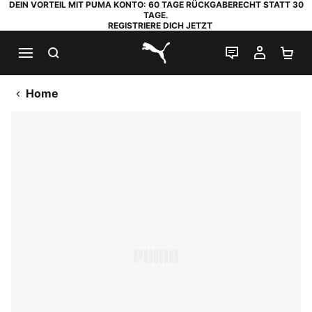
DEIN VORTEIL MIT PUMA KONTO: 60 TAGE RÜCKGABERECHT STATT 30
TAGE.
REGISTRIERE DICH JETZT
SUCHEN
LIVE-CHAT
MEIN K
WA
PUMA.com
Home