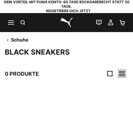
DEIN VORTEIL MIT PUMA KONTO: 60 TAGE RÜCKGABERECHT STATT 30
TAGE.
REGISTRIERE DICH JETZT
SUCHEN
LIVE-CHAT
MEIN K
WA
PUMA.com
Schuhe
BLACK SNEAKERS
0 PRODUKTE
0 Produkte