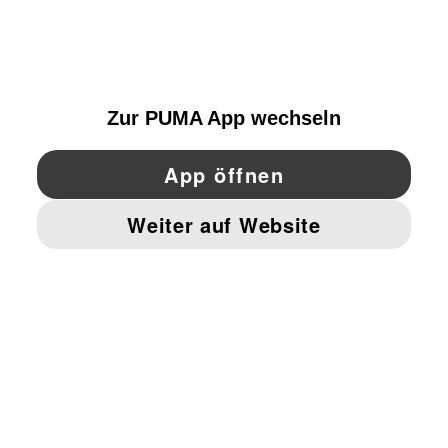
ENTDECKEN
AUSTRIA
YouTube
Twitter
Pinterest
Instagram
Facebo
© PUMA EUROPE GMBH, 2026. ALLE RECHTE VORBEHALTEN
IMPRESSUM UND RECHTLICHE HINWEISE