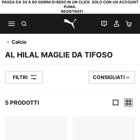
PASSA DA 30 A 60 GIORNI DI RESO IN UN CLICK. SOLO CON UN ACCOUNT
PUMA.
REGISTRATI
RICERCA
CHAT
IL MIO
CA
PUMA.com
Calcio
AL HILAL MAGLIE DA TIFOSO
FILTRI
CONSIGLIATI
ORDINA PER
5 PRODOTTI
5 Prodotti