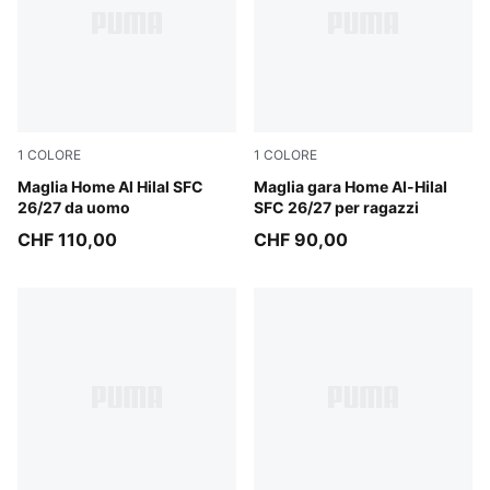
1
COLORE
1
COLORE
Blue Intense-Vibrant Silver
Maglia Home Al Hilal SFC
Blue Intense-Vibrant Silver
Maglia gara Home Al-Hilal
26/27 da uomo
SFC 26/27 per ragazzi
CHF 110,00
CHF 90,00