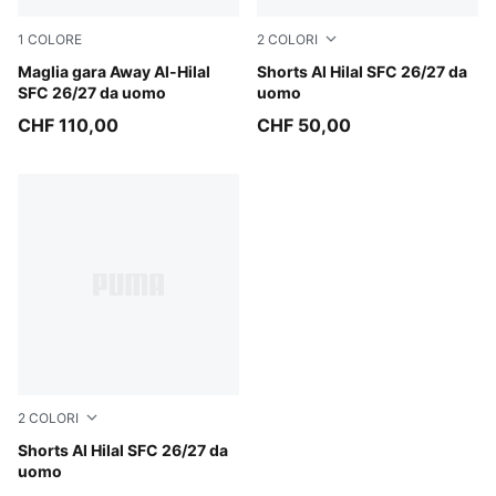
1
COLORE
2
COLORI
PUMA White-Deep Navy
Maglia gara Away Al-Hilal
Blue Intense-Vibrant Silver
Shorts Al Hilal SFC 26/27 da
SFC 26/27 da uomo
uomo
CHF 110,00
CHF 50,00
2
COLORI
PUMA White-Deep Navy
Shorts Al Hilal SFC 26/27 da
uomo