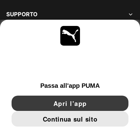
SUPPORTO
MAGGIORI INFORMAZIONI
OTTIENI TUTTI GLI AGGIORNAMENTI
SCOPRI ORA
SWITZERLAND
YouTube
Twitter
Pinterest
Instagram
Facebo
© PUMA EUROPE GMBH, 2026. TUTTI I DIRITTI RISERVATI
DATI AZIENDALI E LEGALI