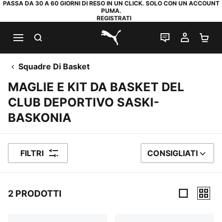
PASSA DA 30 A 60 GIORNI DI RESO IN UN CLICK. SOLO CON UN ACCOUNT
PUMA.
REGISTRATI
RICERCA
CHAT
IL MIO
CA
PUMA.com
Squadre Di Basket
MAGLIE E KIT DA BASKET DEL
CLUB DEPORTIVO SASKI-
BASKONIA
FILTRI
CONSIGLIATI
ORDINA PER
2 PRODOTTI
2 Prodotti