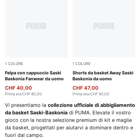
1
COLORE
1
COLORE
Puma Black
Felpa con cappuccio Saski
Puma White
Shorts da basket Away Saski
Baskonia Fanwear da uomo
Baskonia da uomo
CHF 40,00
CHF 47,00
Prima era
:
CHF 80,00
Prima era
:
CHF 90,00
Vi presentiamo la
collezione ufficiale di abbigliamento
da basket Saski-Baskonia
di PUMA. Elevate il vostro
gioco con la nostra selezione premium di kit e maglie
da basket, progettati per aiutarvi a dominare dentro e
fuori dal campo.