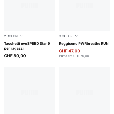
2
COLORI
3
COLORI
PUMA Black-PUMA White
Tacchetti evoSPEED Star 9
Puma Black
Reggiseno PWRbreathe RUN
per ragazzi
CHF 47,00
CHF 80,00
Prima era
:
CHF 70,00