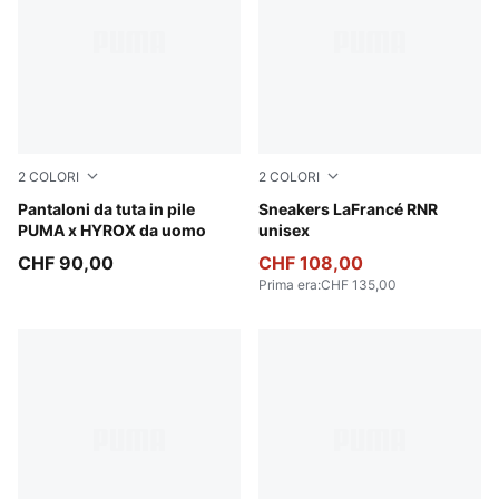
2
COLORI
2
COLORI
Puma Black
Pantaloni da tuta in pile
Dark Amethyst-Intense Lave
Sneakers LaFrancé RNR
PUMA x HYROX da uomo
unisex
CHF 90,00
CHF 108,00
Prima era
:
CHF 135,00