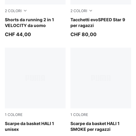
2
COLORI
2
COLORI
Puma Black
Shorts da running 2 in 1
Poison Pink-Sun Stream-PU
Tacchetti evoSPEED Star 9
VELOCITY da uomo
per ragazzi
CHF 44,00
CHF 80,00
1
COLORE
1
COLORE
Poppy Pink-Rose Dust
Scarpe da basket HALI 1
Gray Echo-Feather Gray
Scarpe da basket HALI 1
unisex
SMOKE per ragazzi