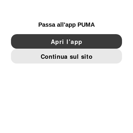
SWITZERLAND
YouTube
Twitter
Pinterest
Instagram
Facebo
© PUMA EUROPE GMBH, 2026. TUTTI I DIRITTI RISERVATI
DATI AZIENDALI E LEGALI