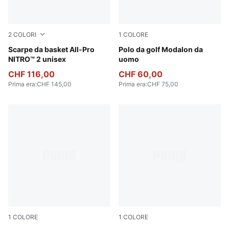
2
COLORI
1
COLORE
PUMA White-PUMA Black-Pure Pink
Scarpe da basket All-Pro
Warm White-Ice Coffee
Polo da golf Modalon da
NITRO™ 2 unisex
uomo
CHF 116,00
CHF 60,00
Prima era
:
CHF 145,00
Prima era
:
CHF 75,00
1
COLORE
1
COLORE