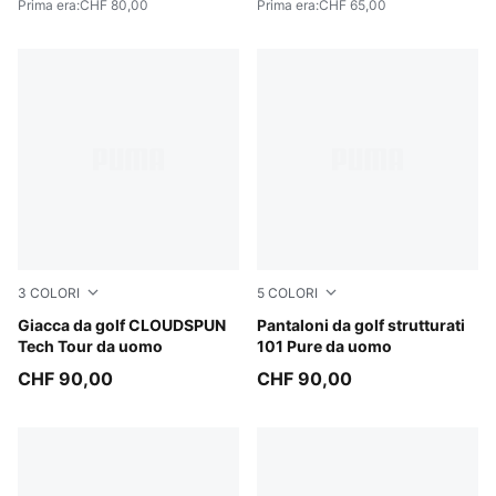
Prima era
:
CHF 80,00
Prima era
:
CHF 65,00
3
COLORI
5
COLORI
White Glow
Giacca da golf CLOUDSPUN
Puma Black
Pantaloni da golf strutturati
Tech Tour da uomo
101 Pure da uomo
CHF 90,00
CHF 90,00