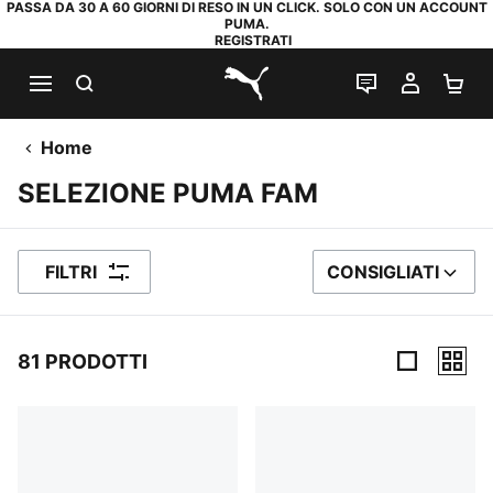
PASSA DA 30 A 60 GIORNI DI RESO IN UN CLICK. SOLO CON UN ACCOUNT
PUMA.
REGISTRATI
RICERCA
CHAT
IL MIO
CA
PUMA.com
Home
SELEZIONE PUMA FAM
FILTRI
CONSIGLIATI
ORDINA PER
81 PRODOTTI
81 Prodotti