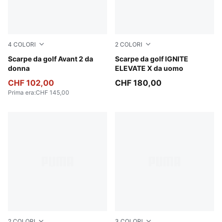
4
COLORI
2
COLORI
PUMA Black-Ash Gray-Team Light Blue
Scarpe da golf Avant 2 da
Slate Sky-PUMA Black-Ash 
Scarpe da golf IGNITE
donna
ELEVATE X da uomo
CHF 102,00
CHF 180,00
Prima era
:
CHF 145,00
2
COLORI
3
COLORI