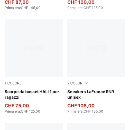
CHF 87,00
CHF 100,00
Prima era
:
CHF 145,00
Prima era
:
CHF 125,00
1
COLORE
2
COLORI
Poppy Pink-Rose Dust
Scarpe da basket HALI 1 per
For All Time Red-PUMA Whi
Sneakers LaFrancé RNR
ragazzi
unisex
CHF 75,00
CHF 108,00
Prima era
:
CHF 125,00
Prima era
:
CHF 135,00