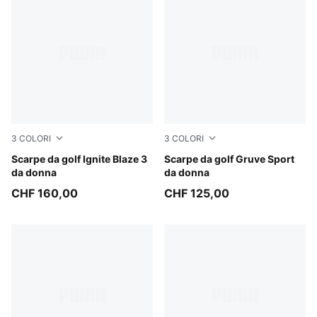
3
COLORI
3
COLORI
PUMA White-Deep Navy
Scarpe da golf Ignite Blaze 3
Club Navy-Deep Navy
Scarpe da golf Gruve Sport
da donna
da donna
CHF 160,00
CHF 125,00