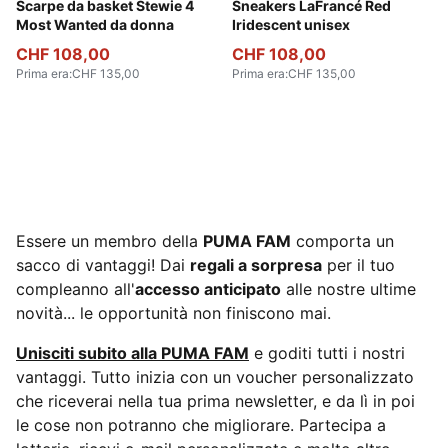
Dark Indigo-PUMA Silver-Vibrant Blue
Scarpe da basket Stewie 4
For All Time Red-PUMA Whi
Sneakers LaFrancé Red
Most Wanted da donna
Iridescent unisex
CHF 108,00
CHF 108,00
Prima era
:
CHF 135,00
Prima era
:
CHF 135,00
Essere un membro della
PUMA FAM
comporta un
sacco di vantaggi! Dai
regali a sorpresa
per il tuo
compleanno all'
accesso anticipato
alle nostre ultime
novità... le opportunità non finiscono mai.
Unisciti subito alla PUMA FAM
e goditi tutti i nostri
vantaggi. Tutto inizia con un voucher personalizzato
che riceverai nella tua prima newsletter, e da lì in poi
le cose non potranno che migliorare. Partecipa a