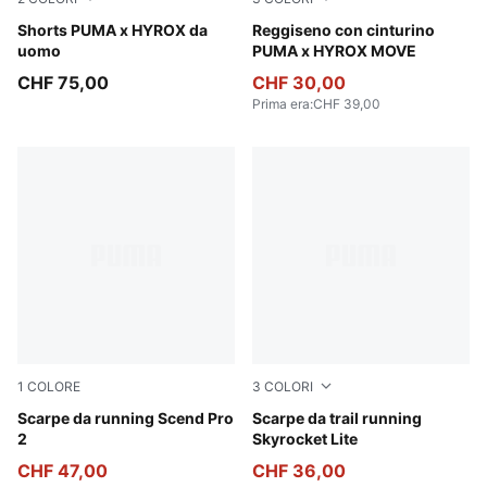
Light Gray Heather
Shorts PUMA x HYROX da
Puma Black
Reggiseno con cinturino
uomo
PUMA x HYROX MOVE
CHF 75,00
CHF 30,00
Prima era
:
CHF 39,00
1
COLORE
3
COLORI
PUMA Black-Flat Dark Gray
Scarpe da running Scend Pro
PUMA Black-Cool Dark Gray
Scarpe da trail running
2
Skyrocket Lite
CHF 47,00
CHF 36,00