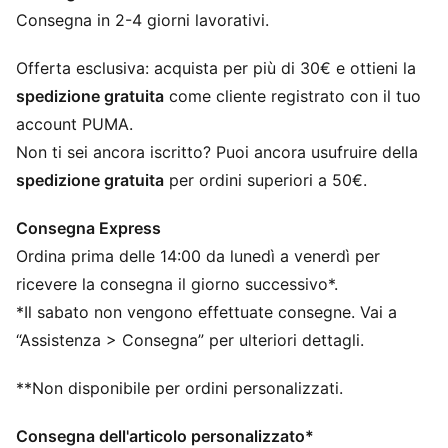
Resistente al cloro per garantire la massima durata del
Consegna in 2-4 giorni lavorativi.
tessuto.
Coppe estraibili
Offerta esclusiva: acquista per più di 30€ e ottieni la
Tessuto resistente e morbido al tatto
spedizione gratuita
come cliente registrato con il tuo
Completamente foderato
account PUMA.
Non ti sei ancora iscritto? Puoi ancora usufruire della
spedizione gratuita
per ordini superiori a 50€.
Consegna Express
Ordina prima delle 14:00 da lunedì a venerdì per
ricevere la consegna il giorno successivo*.
*Il sabato non vengono effettuate consegne. Vai a
“Assistenza > Consegna” per ulteriori dettagli.
**Non disponibile per ordini personalizzati.
Consegna dell'articolo personalizzato*