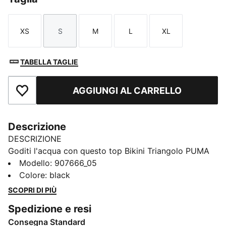
XS
S
M
L
XL
Taglia
Taglia
Taglia
Taglia
Taglia
TABELLA TAGLIE
AGGIUNGI AL CARRELLO
Aggiungi ai Preferiti
Descrizione
DESCRIZIONE
Goditi l'acqua con questo top Bikini Triangolo PUMA
Swim. Un look da bagno che ti farà sentire perfetta.
Modello
:
907666_05
Questo modello completamente foderato, regolabile e
Colore
:
black
senza tempo è un pezzo immancabile per l’estate da
SCOPRI DI PIÙ
abbinare ai costumi da bagno. Un classico top da
Spedizione e resi
bikini da donna, rifinito con discreti dettagli PUMA.
Consegna Standard
DETTAGLI