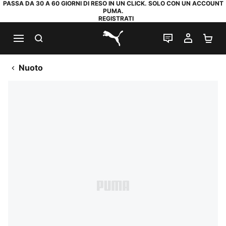
PASSA DA 30 A 60 GIORNI DI RESO IN UN CLICK. SOLO CON UN ACCOUNT
PUMA.
REGISTRATI
RICERCA
CHAT
IL MIO
CA
PUMA.com
Nuoto